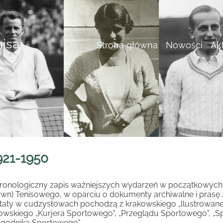
nisa
Strona główna
Nowości
Ak
921-1950
ronologiczny zapis ważniejszych wydarzeń w początkowych la
awn) Tenisowego, w oparciu o dokumenty archiwalne i prasę z
taty w cudzysłowach pochodzą z krakowskiego „Ilustrowane
owskiego „Kurjera Sportowego", „Przeglądu Sportowego", „Spo
ygodnika Sportowego".