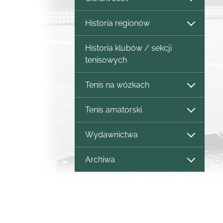
Historia regionów
Historia klubów / sekcji
tenisowych
Tenis na wózkach
Tenis amatorski
Wydawnictwa
Archiwa