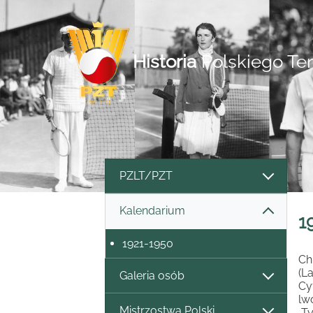
Historia
Polskiego Te
PZLT/PZT
Kalendarium
1
1921-1950
Ch
(L
Galeria osób
Cy
lw
Mistrzostwa Polski
„T