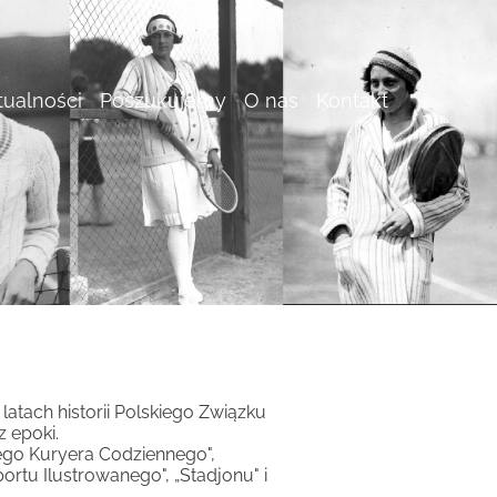
tualności
Poszukujemy
O nas
Kontakt
tach historii Polskiego Związku
 epoki.
go Kuryera Codziennego",
rtu Ilustrowanego", „Stadjonu" i