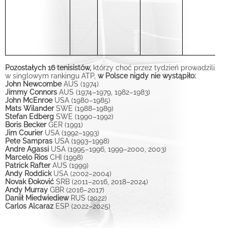
Pozostałych 16 tenisistów,
którzy choć przez tydzień prowadzili
w singlowym rankingu ATP,
w Polsce nigdy nie wystąpiło:
John Newcombe
AUS (1974)
Jimmy Connors
AUS (1974–1979, 1982–1983)
John McEnroe
USA (1980–1985)
Mats Wilander
SWE (1988–1989)
Stefan Edberg
SWE (1990–1992)
Boris Becker
GER (1991)
Jim Courier
USA (1992–1993)
Pete Sampras
USA (1993–1998)
Andre Agassi
USA (1995–1996, 1999–2000, 2003)
Marcelo Rios
CHI (1998)
Patrick Rafter
AUS (1999)
Andy Roddick
USA (2002–2004)
Novak Đoković
SRB (2011–2016, 2018–2024)
Andy Murray
GBR (2016–2017)
Daniił Miedwiediew
RUS (2022)
Carlos Alcaraz
ESP (2022–2025)