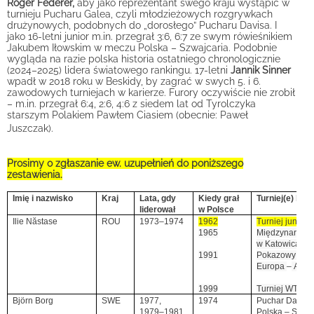
Roger Federer,
aby jako reprezentant swego kraju wystąpić w
turnieju Pucharu Galea, czyli młodzieżowych rozgrywkach
drużynowych, podobnych do „dorosłego” Pucharu Davisa. I
jako 16-letni junior m.in. przegrał 3:6, 6:7 ze swym rówieśnikiem
Jakubem Iłowskim w meczu Polska – Szwajcaria. Podobnie
wygląda na razie polska historia ostatniego chronologicznie
(2024–2025) lidera światowego rankingu. 17-letni
Jannik Sinner
wpadł w 2018 roku w Beskidy, by zagrać w swych 5. i 6.
zawodowych turniejach w karierze. Furory oczywiście nie zrobił
– m.in. przegrał 6:4, 2:6, 4:6 z siedem lat od Tyrolczyka
starszym Polakiem Pawłem Ciasiem (obecnie: Paweł
Juszczak).
Prosimy o zgłaszanie ew. uzupełnień do poniższego
zestawienia.
Imię i nazwisko
Kraj
Lata, gdy
Kiedy grał
Turniej(e) lub
liderował
w Polsce
Ilie Năstase
ROU
1973–1974
1962
Turniej juniors
1965
Międzynarodo
w Katowicach
1991
Pokazowy mec
Europa
–
Amer
1999
Turniej WTA w
Björn Borg
SWE
1977,
1974
Puchar Davisa
1979–1981
Polska – Szwe