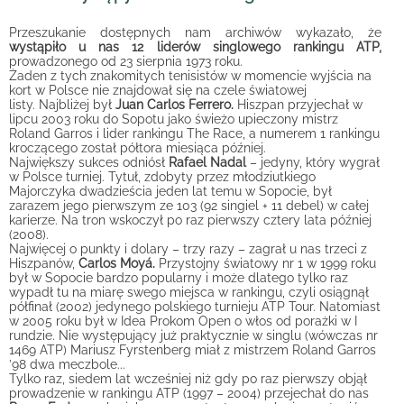
Przeszukanie dostępnych nam archiwów wykazało, że
wystąpiło u nas 12 liderów singlowego rankingu ATP,
prowadzonego od 23 sierpnia 1973 roku.
Żaden z tych znakomitych tenisistów w momencie wyjścia na
kort w Polsce nie znajdował się na czele światowej
listy. Najbliżej był
Juan Carlos Ferrero.
Hiszpan przyjechał w
lipcu 2003 roku do Sopotu jako świeżo upieczony mistrz
Roland Garros i lider rankingu The Race, a numerem 1 rankingu
kroczącego został półtora miesiąca później.
Największy sukces odniósł
Rafael Nadal
– jedyny, który wygrał
w Polsce turniej. Tytuł, zdobyty przez młodziutkiego
Majorczyka dwadzieścia jeden lat temu w Sopocie, był
zarazem jego pierwszym ze 103 (92 singiel + 11 debel) w całej
karierze. Na tron wskoczył po raz pierwszy cztery lata później
(2008).
Najwięcej o punkty i dolary – trzy razy – zagrał u nas trzeci z
Hiszpanów,
Carlos Moyá.
Przystojny światowy nr 1 w 1999 roku
był w Sopocie bardzo popularny i może dlatego tylko raz
wypadł tu na miarę swego miejsca w rankingu, czyli osiągnął
półfinał (2002) jedynego polskiego turnieju ATP Tour. Natomiast
w 2005 roku był w Idea Prokom Open o włos od porażki w I
rundzie. Nie występujący już praktycznie w singlu (wówczas nr
1469 ATP) Mariusz Fyrstenberg miał z mistrzem Roland Garros
’98 dwa meczbole...
Tylko raz, siedem lat wcześniej niż gdy po raz pierwszy objął
prowadzenie w rankingu ATP (1997 – 2004) przejechał do nas