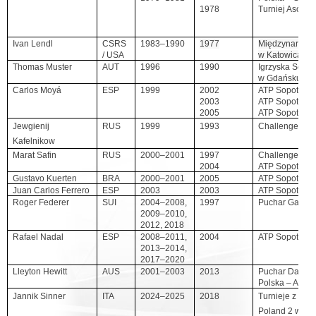
1978
Turniej Asów 
Ivan Lendl
CSRS
1983–1990
1977
Międzynarodo
/ USA
w Katowicach
Thomas Muster
AUT
1996
1990
Igrzyska Solid
w Gdańsku
Carlos Moyá
ESP
1999
2002
ATP Sopot
2003
ATP Sopot
2005
ATP Sopot
Jewgienij
RUS
1999
1993
Challenger AT
Kafelnikow
Marat Safin
RUS
2000–2001
1997
Challenger AT
2004
ATP Sopot
Gustavo Kuerten
BRA
2000–2001
2005
ATP Sopot
Juan Carlos Ferrero
ESP
2003
2003
ATP Sopot
Roger Federer
SUI
2004–2008,
1997
Puchar Galea 
2009–2010,
2012, 2018
Rafael Nadal
ESP
2008–2011,
2004
ATP Sopot
2013–2014,
2017–2020
Lleyton Hewitt
AUS
2001–2003
2013
Puchar Davisa
Polska – Austra
Jannik Sinner
ITA
2024
–2025
2018
Turnieje z cyklu
Poland 2 w Wiś