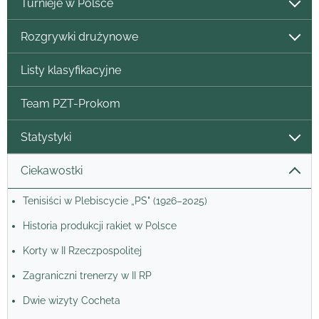
Turnieje w Polsce
Rozgrywki drużynowe
Listy klasyfikacyjne
Team PZT-Prokom
Statystyki
Ciekawostki
Tenisiści w Plebiscycie „PS" (1926–2025)
Historia produkcji rakiet w Polsce
Korty w II Rzeczpospolitej
Zagraniczni trenerzy w II RP
Dwie wizyty Cocheta