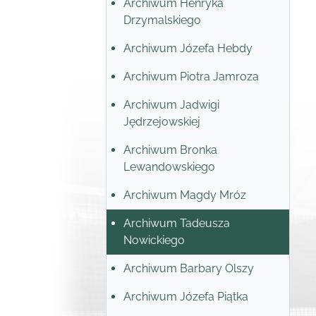
Archiwum Henryka
Drzymalskiego
Archiwum Józefa Hebdy
Archiwum Piotra Jamroza
Archiwum Jadwigi
Jędrzejowskiej
Archiwum Bronka
Lewandowskiego
Archiwum Magdy Mróz
Archiwum Tadeusza
Nowickiego
Archiwum Barbary Olszy
Archiwum Józefa Piątka