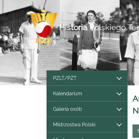
Historia
Polskiego Te
PZLT/PZT
Kalendarium
A
Galeria osób
N
Mistrzostwa Polski