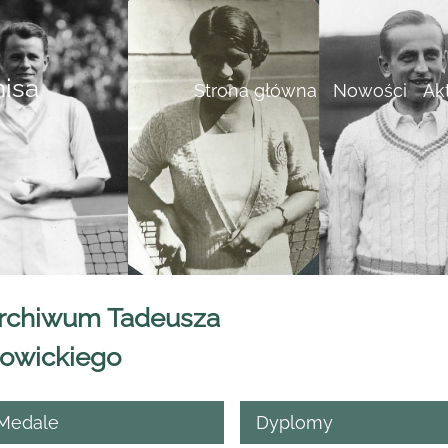
nisa
Strona główna
Nowości
Ak
rchiwum Tadeusza
owickiego
Medale
Dyplomy