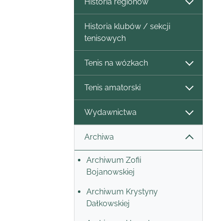
Historia regionów
Historia klubów / sekcji
tenisowych
Tenis na wózkach
Tenis amatorski
Wydawnictwa
Archiwa
Archiwum Zofii
Bojanowskiej
Archiwum Krystyny
Dałkowskiej