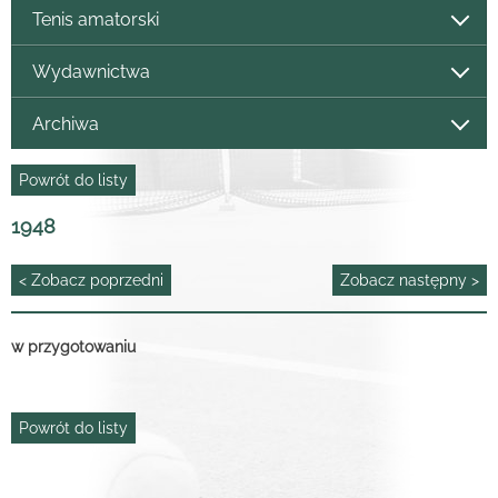
Tenis amatorski
Wydawnictwa
Archiwa
Powrót do listy
1948
< Zobacz poprzedni
Zobacz następny >
w przygotowaniu
Powrót do listy