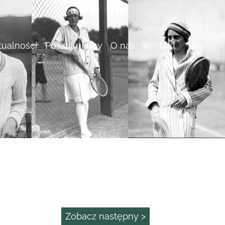
tualności
Poszukujemy
O nas
Kontakt
Zobacz następny >