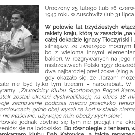
Urodzony 25 lutego (lub 26 czerw
1943 roku w Auschwitz (lub 31 lipc
W połowie lat trzydziestych włącz
rakiety kraju, którą w zasadzie „n
całej dekadzie Ignacy Tłoczyński i
silniejszy, ze zwierzęco mocnym f
bo z wieloma innymi elementam
bakier). W rozgrywanych na jego 
mistrzostwach Polski 1937 doszedł 
dwa najbardziej prestiżowe (singla 
gdy okazało się, że „Tarzan” może
ale nie być tylko tym trzecim – narozrabiał… W
ytamy:
„Zawodnicy Klubu Sportowego Pogoń Katowi
atek zostali ukarani dyskwalifikacją na okres 18 mie
oje zachowanie podczas meczu przeciwko teniso
erniowcach, gdzie obaj wyszli na kort w stanie niet
ę niewłaściwie, używając m.in. obelżywych słów”.
rłowski jednak zbytnio się tym nie przejął i na o
zeniósł się na lodowisko.
Bo równolegle z tenisem, w
amkarzem klubu Dąb Katowice, a także reprezenta