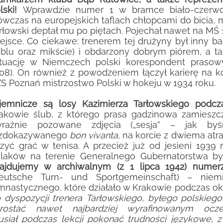
lski!
Wprawdzie numer 1 w bramce biało-czerwon
wczas na europejskich taflach chłopcami do bicia, m
rłowski deptał mu po piętach. Pojechał nawet na MŚ 19
ejsce. Co ciekawe: trenerem tej drużyny był inny bar
blu oraz mikście) i obdarzony dobrym piórem, a ta
tuację w Niemczech polski korespondent praso
08). On również z powodzeniem łączył karierę na ko
S Poznań mistrzostwo Polski w hokeju w 1934 roku.
jemnicze są losy Kazimierza Tarłowskiego podcz
akowie ślub, z którego prasa gadzinowa zamieszcz
raźnie pozowane zdjęcia („sesja” – jak byśm
ozdokazywanego
bon vivanta,
na korcie z dwiema atra
zyć grać w tenisa. A przecież już od jesieni 193
laków na terenie Generalnego Gubernatorstwa b
ajdujemy w
archiwalnym (z 1 lipca 1942) numer
eutsche Turn- und Sportgemeinschaft) – niem
mnastycznego, które działało w Krakowie podczas ok
 dyspozycji trenera Tarłowskiego, byłego polskiego 
prostać nawet najbardziej wyrafinowanym ocz
usiał
podczas lekcji
pokonać trudności językowe, z