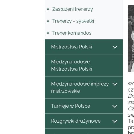
Zasłużeni trenerzy
Trenerzy - sylwetki
Trener komandos
Mistrzostwa Polski
Międzynarodowe
Mistrzostwa Polski
wc
Międzynarodowe imprezy
cz
mistrzowskie
Br
sw
Turnieje w Polsce
Cz
si
Ta
Rozgrywki drużynowe
pr
br