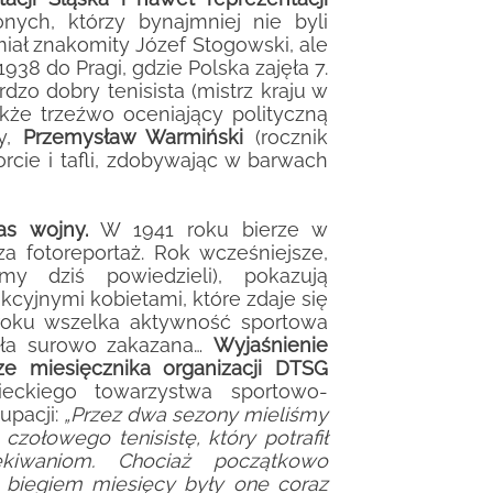
ych, którzy bynajmniej nie byli
iał znakomity Józef Stogowski, ale
38 do Pragi, gdzie Polska zajęła 7.
dzo dobry tenisista (mistrz kraju w
kże trzeźwo oceniający polityczną
wy,
Przemysław Warmiński
(rocznik
rcie i tafli, zdobywając w barwach
as wojny.
W 1941 roku bierze w
a fotoreportaż. Rok wcześniejsze,
y dziś powiedzieli), pokazują
kcyjnymi kobietami, które zdaje się
9 roku wszelka aktywność sportowa
yła surowo zakazana…
Wyjaśnienie
ze miesięcznika organizacji DTSG
ieckiego towarzystwa sportowo-
upacji:
„
Przez dwa sezony mieliśmy
czołowego tenisistę, który potrafił
ekiwaniom. Chociaż początkowo
 biegiem miesięcy były one coraz