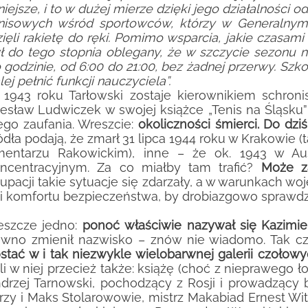
iejsze, i to w dużej mierze dzięki jego działalności o
nisowych wśród sportowców, którzy w Generalnym
ięli rakietę do ręki. Pomimo wsparcia, jakie czasa
ł do tego stopnia oblegany, że w szczycie sezonu ni
 godzinie, od 6:00 do 21:00, bez żadnej przerwy.
Szko
lej pełnić funkcji nauczyciela
”
.
1943 roku Tarłowski zostaje kierownikiem schronis
esław Ludwiczek w swojej książce „Tenis na Śląsku” 
ego zaufania. Wreszcie:
okoliczności śmierci. Do dzi
ódła podają, że zmarł 31 lipca 1944 roku w Krakowie (
entarzu Rakowickim), inne – że ok. 1943 w Aus
ncentracyjnym. Za co miałby tam trafić?
Może za
upacji takie sytuacje się zdarzały, a w warunkach wo
i komfortu bezpieczeństwa, by drobiazgowo sprawdza
jeszcze jedno:
ponoć
właściwie
nazywał się Kazimie
wno zmienił nazwisko – znów nie wiadomo. Tak cz
stać w i tak niezwykle wielobarwnej galerii czołowyc
li w niej przecież także: książę (choć z nieprawego ł
drzej Tarnowski, pochodzący z Rosji i prowadzący 
rzy i Maks Stolarowowie, mistrz Makabiad Ernest 