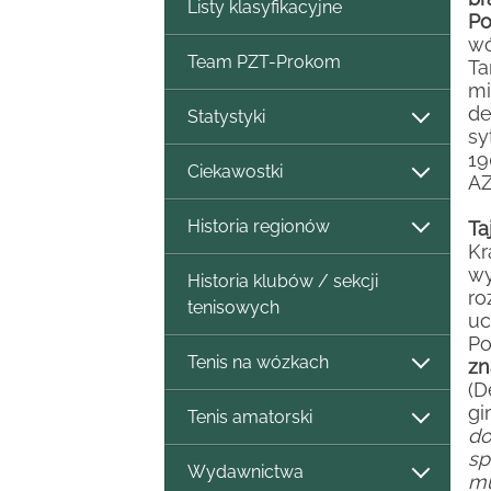
Listy klasyfikacyjne
Po
wó
Team PZT-Prokom
Ta
mi
de
Statystyki
sy
19
Ciekawostki
AZ
Historia regionów
Ta
Kr
wy
Historia klubów / sekcji
r
tenisowych
uc
Po
Tenis na wózkach
zn
(D
gi
Tenis amatorski
do
s
Wydawnictwa
m