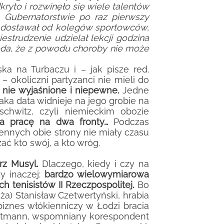
dkryto i rozwinęło się wiele talentów
 Gubernatorstwie po raz pierwszy
mi dostawał od kolegów sportowców,
estrudzenie udzielał lekcji godzina
da, że
z powodu choroby
nie może
ka na Turbaczu i – jak pisze red.
– okoliczni partyzanci nie mieli do
ś nie wyjaśnione i niepewne.
Jedne
taka data widnieje na jego grobie na
chwitz, czyli niemieckim obozie
 pracę na dwa fronty…
Podczas
jennych obie strony nie miały czasu
ć kto swój, a kto wróg.
rz Musyl.
Dlaczego, kiedy i czy na
y inaczej:
bardzo wielowymiarowa
h tenisistów II Rzeczpospolitej.
Bo
oża) Stanisław Czetwertyński, hrabia
biznes włókienniczy w Łodzi bracia
Wittmann, wspomniany korespondent