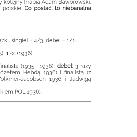
y kolejny hrabia Adam Baworowski,
a polskie.
Co postać, to niebanalna
ki, singiel – 4/3, debel – 1/1.
), 1.-2. (1936).
nalista (1935 i 1936);
debel:
3 razy
zefem Hebdą 1936) i finalista (z
 Volkmer-Jacobsen 1936 i Jadwigą
tkiem POL 1936).