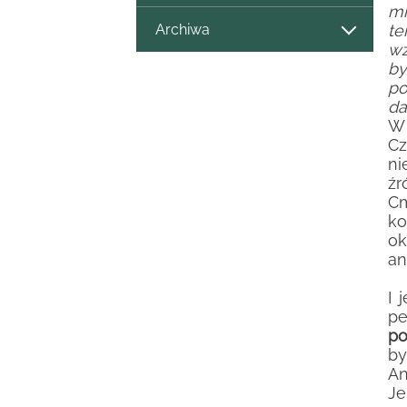
mn
Archiwa
te
wz
by
po
da
W 
Cz
ni
źr
Cm
ko
ok
an
I 
pe
po
by
An
Je