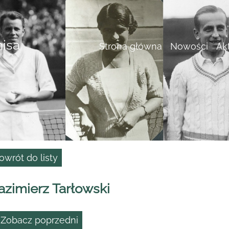
nisa
Strona główna
Nowości
Ak
owrót do listy
azimierz Tarłowski
 Zobacz poprzedni