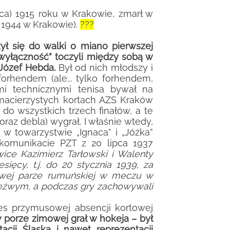
ca) 1915 roku w Krakowie, zmarł w
a 1944 w Krakowie).
???
ył się do walki o miano pierwszej
a wyłączność” toczyli między sobą w
 Józef Hebda.
Był od nich młodszy i
orhendem (ale... tylko forhendem,
i technicznymi tenisa bywał na
macierzystych kortach AZS Kraków
do wszystkich trzech finałów, a te
oraz debla) wygrał. I właśnie wtedy,
 w towarzystwie „Ignaca” i „Jóźka”
 komunikacie PZT z 20 lipca 1937
ce Kazimierz Tarłowski i Walenty
sięcy, t.j. do 20 stycznia 1939, za
wej parze rumuńskiej w meczu w
rzeźwym, a podczas gry zachowywali
kres przymusowej absencji kortowej
 porze zimowej grał w hokeja – był
cji Śląska i nawet reprezentacji