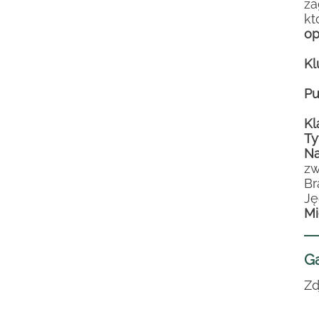
za
kt
op
Kl
Pu
Kl
Ty
Na
zw
Br
Ję
Mi
Ga
Zd