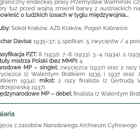
graniczny endeckiej prasy Przemysław Warmiński cz
óry tuż przed wojną zmienił barwy z austriackich n
owieść o ludzkich losach w tyglu międzywojnia...
uby:
Sokół Kraków, AZS Kraków, Pogoń Katowice.
char Davisa:
1935–37; 5 spotkań, 5 zwycięstw / 4 poraż
asyfikacja PZT:
8. (1932), 7.-8. (1933), 3.-4. (1934), 2. (1935
tuły mistrza Polski (bez MMP):
4.
rodowe MP – singiel:
zwycięzca (1937) oraz 2 razy fi
ycięzca (z Walentym Bratkiem 1935 i 1937 oraz Jó
atkiem 1934);
mikst:
2 razy finalista (z Gertrudą
drzejowską 1937).
ędzynarodowe MP – debel:
finalista (z Walentym Bra
leria
jęcia z zasobów Narodowego Archiwum Cyfrowego