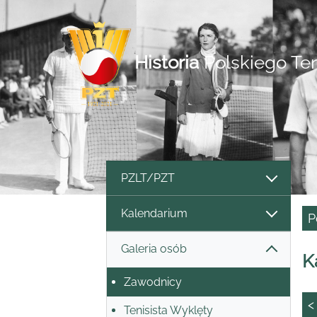
Historia
Polskiego Te
PZLT/PZT
Kalendarium
P
Galeria osób
K
Zawodnicy
<
Tenisista Wyklęty