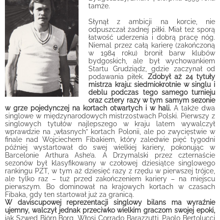
tamże.
Słynął z ambicji na korcie, nie
odpuszczał żadnej piłki. Miał też sporą
łatwość uderzenia i dobrą pracę nóg.
Niemal przez całą karierę (zakończoną
w 1984 roku) bronił barw
klubów
bydgoskich, ale był wychowankiem
Startu Grudziądz, gdzie zaczynał od
podawania piłek.
Zdobył aż 24 tytuły
mistrza kraju: siedmiokrotnie w singlu i
deblu podczas tego samego turnieju
oraz cztery razy w tym samym sezonie
w grze pojedynczej na kortach otwartych i w hali.
A także dwa
singlowe w międzynarodowych mistrzostwach Polski. Pierwszy z
singlowych tytułów najlepszego w kraju latem wywalczył
wprawdzie na „własnych” kortach Polonii, ale po zwycięstwie w
finale nad Wojciechem Fibakiem, który zaledwie pięć tygodni
później wystartował do swej wielkiej kariery, pokonując w
Barcelonie Arthura Ashe’a. A Drzymalski przez czternaście
sezonów był klasyfikowany w czołowej dziesiątce singlowego
rankingu PZT, w tym aż dziesięć razy z rzędu w pierwszej trójce,
ale tylko raz – tuż przed zakończeniem kariery – na miejscu
pierwszym. Bo dominował na krajowych kortach w czasach
Fibaka, gdy ten startował już za granicą.
W daviscupowej reprezentacji singlowy bilans ma wyraźnie
ujemny, walczył jednak przeciwko wielkim graczom swojej epoki,
jak Szwed Björn Borg, Włosi Corrado Barazzutti, Paolo Bertolucci