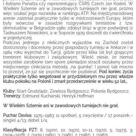
i Adriano Panatta czy reprezentujący ČSRS Czech Jan Kodeš. W
Wielkim Szlemie ani w zawodowych turniejach nie grał, próżno
więc szukać jego nazwiska w rankingu ATP. Na międzynarodowej
arenie zaistniał praktycznie tylko w mistrzostwach Europy, które
były wówczas w zasadzie rozgrywkami tenisistów z tzw.
demoludów: w Belgradzie 1980 zdobył brąz w grze podwójnej (z
Tadeuszem Nowickim), a w Sopocie 1979 doszedł do ćwierćfinału
w pojedynczej.
Podczas jednego z nielicznych wyjazdów na Zachód został
dostrzeżony i doceniony przez gospodarzy turnieju w Ankarze i w
1984 roku wyjechał do Turcji, gdzie przez kilka lat był grającym
trenerem klubowym i związkowym. Wieść niesie, że niemal
wszystkie zarobione tam spore pieniądze stracił oszukany przez
miejscowego cinkciarza metodą „na gumkę”. I ponoć tak mocno
to przeżył, że już się psychicznie nie pozbierał.
Pod koniec życia
praktycznie tylko wegetował w przydzielonym mu przez władze
klubu pokoiku na Polonii i zmarł przedwcześnie w wieku 52 lat…
Kluby:
Start Grudziądz, Zawisza Bydgoszcz, Polonia Bydgoszcz.
Trenerzy:
Edmund Kucharski, Henryk Hoffman
W
Wielkim Szlemie
ani w zawodowych turniejach nie grał.
Puchar Davisa:
1975
–
1983;
11 spotkań, 5 zwycięstw / 17 porażek –
singiel 4/13, debel 1/4.
Klasyfikacja PZT:
8. (1970), 10. (1971), 10-11. (1972), 5. (1973), 3.
(1974–1978), 2. (1979 i 1980), 3. (1981), 2. (1982), 1. (1983).