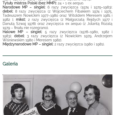
Tytuły mistrza Polski (bez MMP):
24 + 1 ex aequo.
Narodowe MP – singiel:
6 razy zwycięzca (1974 i 1979–1983);
debel:
8 razy zwycięzca (z Wojciechem Fibakiem 1974 i 1975,
Tadeuszem Nowickim 1977–1980 oraz Witoldem Meresem 1981 i
1982 );
mikst:
2 razy zwycięzca (z Małgorzatą Rejdych 1977 i
Danutą Szwaj 1978) oraz zwycięzca ex aequo (z Jolantą Rozalą
1979 – finału nie rozegrano).
Halowe M
P – singiel:
5 razy zwycięzca (1978–1980, 1982 i
1983);
debel:
3 razy zwycięzca (z Nowickim 1979, Andrzejem
Wiśniewskim 1980 i Meresem 1982).
Międzynarodowe MP – singiel:
2 razy zwycięzca (1980 i 1981).
Galeria