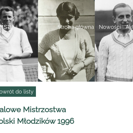
nisa
Strona główna
Nowości
Ak
owrót do listy
alowe Mistrzostwa
olski Młodzików 1996