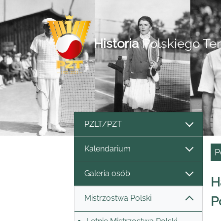
Historia
Polskiego Te
PZLT/PZT
Kalendarium
P
Galeria osób
H
Mistrzostwa Polski
P