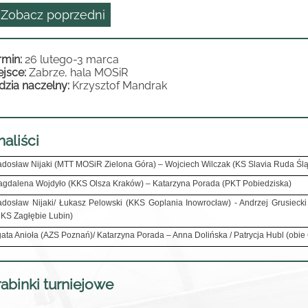
 Zobacz poprzedni
rmin:
26 lutego-3 marca
ejsce:
Zabrze, hala MOSiR
dzia naczelny:
Krzysztof Mandrak
naliści
dosław Nijaki (MTT MOSiR Zielona Góra) – Wojciech Wilczak (KS Slavia Ruda Śl
gdalena Wojdyło (KKS Olsza Kraków) – Katarzyna Porada (PKT Pobiedziska)
dosław Nijaki/ Łukasz Pelowski (KKS Goplania Inowrocław) - Andrzej Grusieck
KS Zagłębie Lubin)
ata Anioła (AZS Poznań)/ Katarzyna Porada – Anna Dolińska / Patrycja Hubl (ob
abinki turniejowe