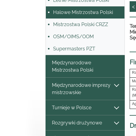
Letnie Mistrzostwa Polski
<
Halowe Mistrzostwa Polski
Mistrzostwa Polski CRZZ
Te
Mi
OSM/OIMS/OOM
Sę
Supermasters PZT
Fi
Międzynarodowe
Mistrzostwa Polski
Ra
Ma
Międzynarodowe imprezy
Ra
mistrzowskie
(M
Ag
Turnieje w Polsce
Rozgrywki drużynowe
Dr