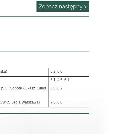
Zobacz następny >
ąska)
6:2, 6:0
6:1, 4:6, 6:1
i (SKT Sopot)/ Łukasz Kubot
6:3, 6:2
ie CWKS Legia Warszawa)
7:5, 6:0