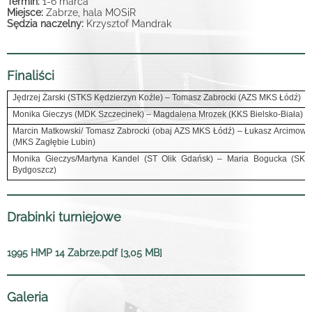
Termin:
1-6 marca
Miejsce:
Zabrze, hala MOSiR
Sędzia naczelny:
Krzysztof Mandrak
Finaliści
Jędrzej Żarski (STKS Kędzierzyn Koźle) – Tomasz Zabrocki (AZS MKS Łódź)
Monika Gieczys (MDK Szczecinek) – Magdalena Mrozek (KKS Bielsko-Biała)
Marcin Matkowski/ Tomasz Zabrocki (obaj AZS MKS Łódź) – Łukasz Arcimowic
(MKS Zagłębie Lubin)
Monika Gieczys/Martyna Kandel (ST Olik Gdańsk) – Maria Bogucka (SKT
Bydgoszcz)
Drabinki turniejowe
1995 HMP 14 Zabrze.pdf [3,05 MB]
Galeria