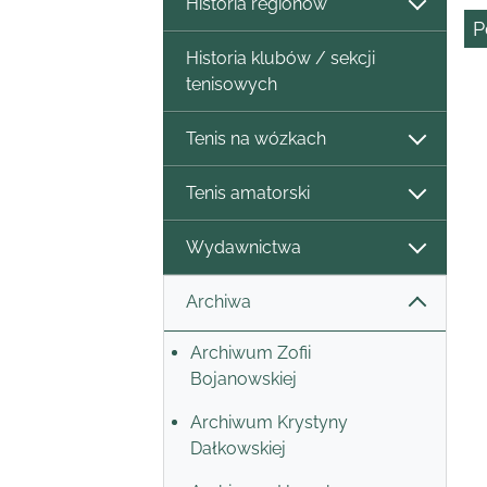
Historia regionów
P
Historia klubów / sekcji
tenisowych
Tenis na wózkach
Tenis amatorski
Wydawnictwa
Archiwa
Archiwum Zofii
Bojanowskiej
Archiwum Krystyny
Dałkowskiej