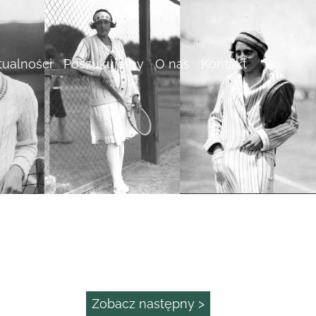
tualności
Poszukujemy
O nas
Kontakt
Zobacz następny >