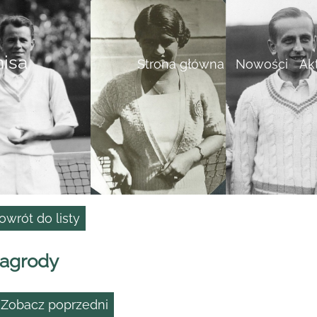
nisa
Strona główna
Nowości
Ak
owrót do listy
agrody
 Zobacz poprzedni