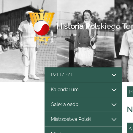
Historia
Polskiego Te
PZLT/PZT
Kalendarium
P
Galeria osób
N
Mistrzostwa Polski
<