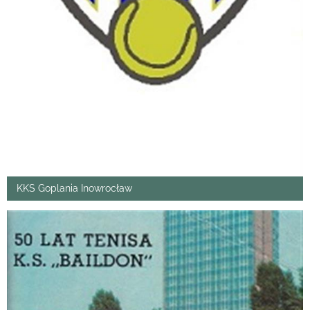
KKS Goplania Inowrocław