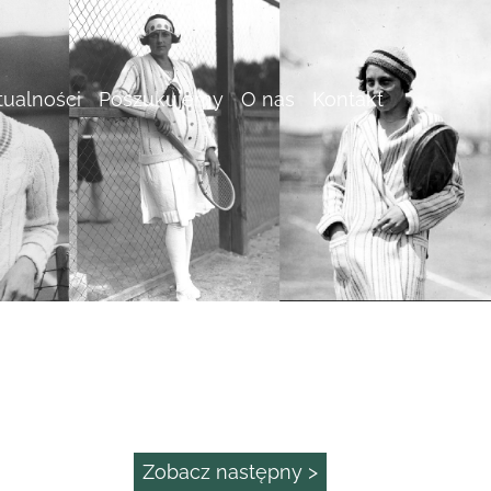
tualności
Poszukujemy
O nas
Kontakt
Zobacz następny >