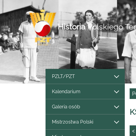
Historia
Polskiego Te
PZLT/PZT
Kalendarium
P
Galeria osób
K
Mistrzostwa Polski
<