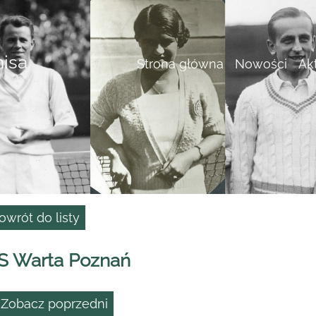
nisa
Strona główna
Nowości
Ak
owrót do listy
S Warta Poznań
 Zobacz poprzedni