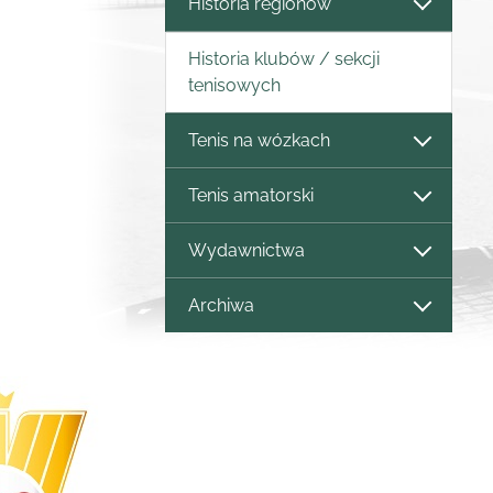
Historia regionów
Historia klubów / sekcji
tenisowych
Tenis na wózkach
Tenis amatorski
Wydawnictwa
Archiwa