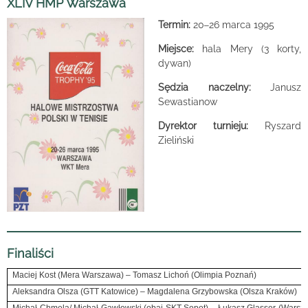
XLIV HMP Warszawa
Termin:
20
26 marca 1995
–
Miejsce:
hala Mery (3 korty,
dywan)
Sędzia naczelny:
Janusz
Sewastianow
Dyrektor turnieju:
Ryszard
Zieliński
Finaliści
Maciej Kost (Mera Warszawa) – Tomasz Lichoń (Olimpia Poznań)
Aleksandra Olsza (GTT Katowice) – Magdalena Grzybowska (Olsza Kraków)
Michał Chmela/ Michał Gawłowski (obaj SKT Sopot) – Łukasz Glasser (Warsz