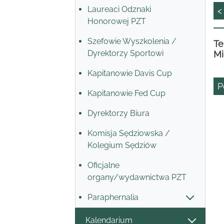
Laureaci Odznaki
<
Honorowej PZT
Szefowie Wyszkolenia /
Te
Dyrektorzy Sportowi
Mi
Kapitanowie Davis Cup
P
Kapitanowie Fed Cup
Dyrektorzy Biura
Komisja Sędziowska /
Kolegium Sędziów
Oficjalne
organy/wydawnictwa PZT
Paraphernalia
Kalendarium