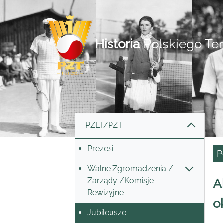
Historia
Polskiego Te
PZLT/PZT
Prezesi
P
Walne Zgromadzenia /
Zarządy /Komisje
A
Rewizyjne
o
Jubileusze