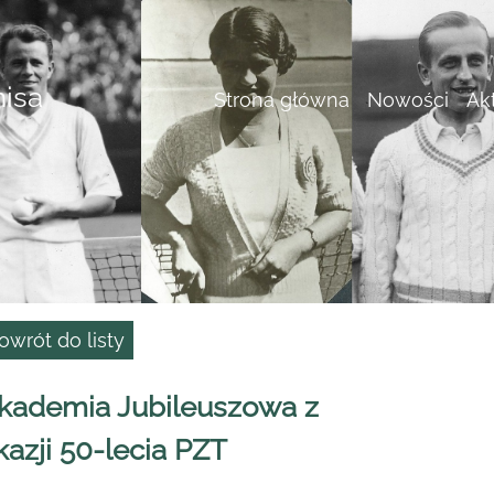
nisa
Strona główna
Nowości
Ak
owrót do listy
kademia Jubileuszowa z
kazji 50-lecia PZT