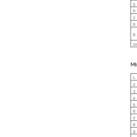
5.
6.
7.
8.
9.
10
Mł
1.
2.
3.
4.
5.
6.
7.
8.
9.