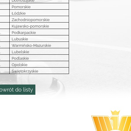
Dolnośląskie
Pomorskie
Łódzkie
Zachodniopomorskie
Kujawsko-pomorskie
.
Podkarpackie
.
Lubuskie
.
Warmińsko-Mazurskie
.
Lubelskie
.
Podlaskie
.
Opolskie
.
Świętokrzyskie
owrót do listy