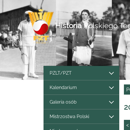
Historia
Polskiego Te
PZLT/PZT
Kalendarium
P
Galeria osób
2
Mistrzostwa Polski
<