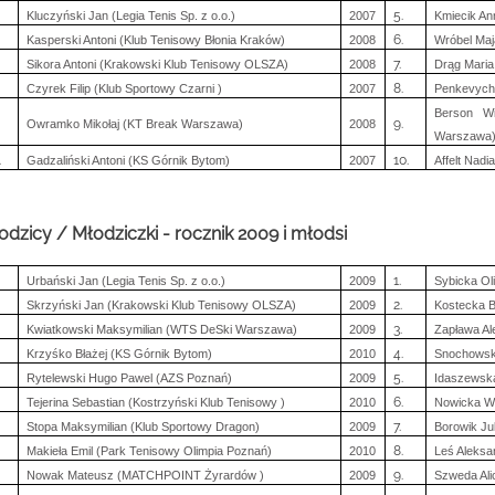
5.
Kluczyński Jan (Legia Tenis Sp. z o.o.)
2007
Kmiecik An
6.
Kasperski Antoni (Klub Tenisowy Błonia Kraków)
2008
Wróbel Maj
7.
Sikora Antoni (Krakowski Klub Tenisowy OLSZA)
2008
Drąg Maria
8.
Czyrek Filip (Klub Sportowy Czarni )
2007
Penkevych
Berson Wi
9.
Owramko Mikołaj (KT Break Warszawa)
2008
Warszawa
.
10.
Gadzaliński Antoni (KS Górnik Bytom)
2007
Affelt Nad
odzicy / Młodziczki - rocznik 2009 i młodsi
1.
Urbański Jan (Legia Tenis Sp. z o.o.)
2009
Sybicka Ol
2.
Skrzyński Jan (Krakowski Klub Tenisowy OLSZA)
2009
Kostecka 
3.
Kwiatkowski Maksymilian (WTS DeSki Warszawa)
2009
Zapława Al
4.
Krzyśko Błażej (KS Górnik Bytom)
2010
Snochowska
5.
Rytelewski Hugo Pawel (AZS Poznań)
2009
Idaszewska
6.
Tejerina Sebastian (Kostrzyński Klub Tenisowy )
2010
Nowicka Wi
7.
Stopa Maksymilian (Klub Sportowy Dragon)
2009
Borowik Ju
8.
Makieła Emil (Park Tenisowy Olimpia Poznań)
2010
Leś Aleksa
9.
Nowak Mateusz (MATCHPOINT Żyrardów )
2009
Szweda Ali