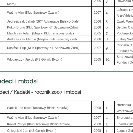
3.
2005
Rowińska M
Mera)
Górska Da
4.
Ważny Alan (Klub Sportowy Czarni )
2007
Arte Athleti
5.
Jędrzejczak Jakub (BKT Advantage Bielsko-Biała)
2006
Ewald Wer
6.
Kokot Bruno (Klub Sportowy KT Szczawno-Zdrój)
2006
Bergler Ol
7.
Majchrzak Adam (Miejski Klub Tenisowy Łódź)
2005
Podhajeck
8.
Andrzejczak Marcin (Miejski Klub Tenisowy Łódź)
2006
Kulbiej Na
Orlińska
9.
Kosiński Filip (Klub Sportowy KT Szczawno-Zdrój)
2007
Fundacji M
Straszew
.
10.
Włodarczyk Jakub (KS Górnik Bytom)
2005
Fundacji De
deci i młodsi
deci / Kadetki - rocznik 2007 i młodsi
Hornecka 
1.
Sadzik Jan (Klub Tenisowy Błonia Kraków)
2008
Warszawa
2.
Ważny Alan (Klub Sportowy Czarni )
2007
Skorupska 
3.
Kowal Patryk (Klub Tenisowy Błonia Kraków)
2008
Kołodziejs
4.
Chłodnicki Jan (KS Górnik Bytom)
2008
Janusz Zof