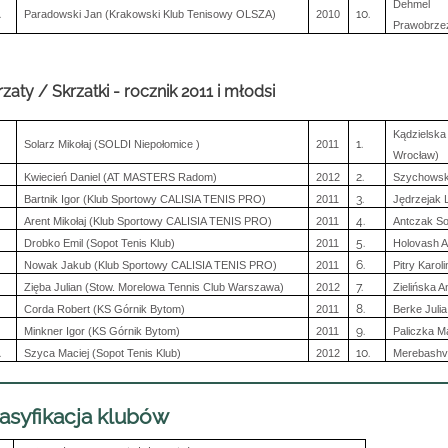
Dehmel 
.
10.
Paradowski Jan (Krakowski Klub Tenisowy OLSZA)
2010
Prawobrze
rzaty / Skrzatki - rocznik 2011 i młodsi
Kądzielska
1.
Solarz Mikołaj (SOLDI Niepołomice )
2011
Wrocław)
2.
Kwiecień Daniel (AT MASTERS Radom)
2012
Szychowska
3.
Bartnik Igor (Klub Sportowy CALISIA TENIS PRO)
2011
Jędrzejak 
4.
Arent Mikołaj (Klub Sportowy CALISIA TENIS PRO)
2011
Antczak So
5.
Drobko Emil (Sopot Tenis Klub)
2011
Holovash A
6.
Nowak Jakub (Klub Sportowy CALISIA TENIS PRO)
2011
Pitry Karo
7.
Zięba Julian (Stow. Morelowa Tennis Club Warszawa)
2012
Zielińska A
8.
Corda Robert (KS Górnik Bytom)
2011
Berke Julia
9.
Minkner Igor (KS Górnik Bytom)
2011
Paliczka M
.
10.
Szyca Maciej (Sopot Tenis Klub)
2012
Merebashvil
asyfikacja klubów