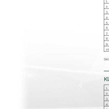
1.
2.
3.
4.
5.
6.
7.
8.
9.
10
Skl
Kl
1.
2.
3.
4.