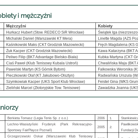
biety i mężczyźni
Mężczyźni
Kobiety
Hurkacz Hubert (Stow. REDECO SiR Wrocław)
Świątek Iga (niezrzesz
Michalski Daniel (Warszawski KT Mera)
Linette Magda (AZS Po
Kaśnikowski Maks (CKT Grodzisk Mazowiecki)
Fręch Magdalena (KS G
Żuk Kacper (CKT Grodzisk Mazowiecki)
Kawa Katarzyna (BKT Ad
Peliwo Filip (BKT Advantage Bielsko-Biała)
Kubka Martyna (CKT Gr
Ciaś Paweł (Klub Tenisowy Kubala Ustroń)
Chwalińska Maja (BKT A
Pawelski Martyn (KS Górnik Bytom)
Falkowska Weronika (K
Pieczkowski Olaf (KT Jakubowo-Olsztyn)
Radwańska Urszula (W
Szymkowiak Kacper (UKS Sport Klub Wrocław)
Feistel Gina (WKS Gru
.
Zieliński Marcel (Złotoryjskie Tow. Tenisowe)
Zawadzka Joanna (UKS
niorzy
1.
Berkieta Tomasz (Legia Tenis Sp. z o.o.)
2006
Stankiewic
Lechno-Wasiutyński Fryderyk (Park Rekreacyjno-
Pawlikow
2.
2005
Sportowy FairPlayce Poznań)
Fundacji De
Grzegorzewski Oskar (Warszawski Klub Tenisowy