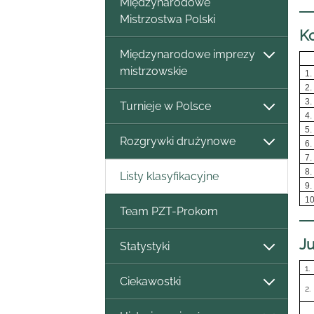
Międzynarodowe
Mistrzostwa Polski
Ko
Międzynarodowe imprezy
mistrzowskie
1.
2.
3.
Turnieje w Polsce
4.
5.
Rozgrywki drużynowe
6.
7.
8.
Listy klasyfikacyjne
9.
10
Team PZT-Prokom
Ju
Statystyki
1.
Ciekawostki
2.