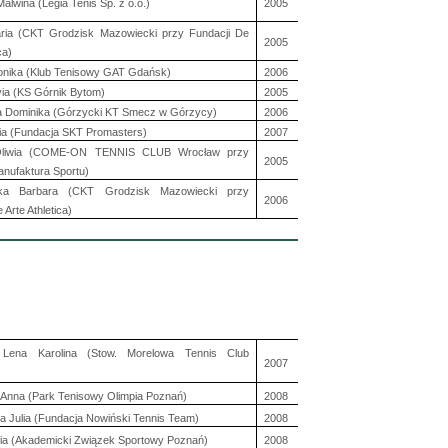
alwina (Legia Tenis Sp. z o.o.)
2005
ria (CKT Grodzisk Mazowiecki przy Fundacji De
2005
ca)
onika (Klub Tenisowy GAT Gdańsk)
2006
ivia (KS Górnik Bytom)
2005
a Dominika (Górzycki KT Smecz w Górzycy)
2006
dia (Fundacja SKT Promasters)
2007
 Oliwia (COME-ON TENNIS CLUB Wrocław przy
2005
anufaktura Sportu)
ska Barbara (CKT Grodzisk Mazowiecki przy
2006
 Arte Athletica)
Lena Karolina (Stow. Morelowa Tennis Club
2007
)
Anna (Park Tenisowy Olimpia Poznań)
2008
ka Julia (Fundacja Nowiński Tennis Team)
2008
ia (Akademicki Związek Sportowy Poznań)
2008