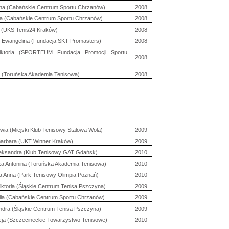
na (Cabańskie Centrum Sportu Chrzanów)
2008
a (Cabańskie Centrum Sportu Chrzanów)
2008
 (UKS Tenis24 Kraków)
2008
 Ewangelina (Fundacja SKT Promasters)
2008
ktoria (SPORTEUM Fundacja Promocji Sportu
2008
)
ia (Toruńska Akademia Tenisowa)
2008
iwia (Miejski Klub Tenisowy Stalowa Wola)
2009
Barbara (UKT Winner Kraków)
2009
eksandra (Klub Tenisowy GAT Gdańsk)
2010
 Antonina (Toruńska Akademia Tenisowa)
2010
 Anna (Park Tenisowy Olimpia Poznań)
2010
ktoria (Śląskie Centrum Tenisa Pszczyna)
2009
lia (Cabańskie Centrum Sportu Chrzanów)
2009
ndra (Śląskie Centrum Tenisa Pszczyna)
2009
cja (Szczecineckie Towarzystwo Tenisowe)
2010