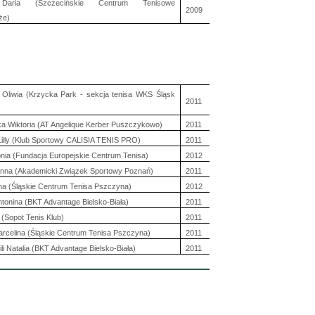
Daria (Szczecińskie Centrum Tenisowe
2009
że)
 Oliwia (Krzycka Park - sekcja tenisa WKS Śląsk
2011
 Wiktoria (AT Angelique Kerber Puszczykowo)
2011
Lilly (Klub Sportowy CALISIA TENIS PRO)
2011
nia (Fundacja Europejskie Centrum Tenisa)
2012
nna (Akademicki Związek Sportowy Poznań)
2011
lina (Śląskie Centrum Tenisa Pszczyna)
2012
ntonina (BKT Advantage Bielsko-Biała)
2011
 (Sopot Tenis Klub)
2011
arcelina (Śląskie Centrum Tenisa Pszczyna)
2011
i Natalia (BKT Advantage Bielsko-Biała)
2011