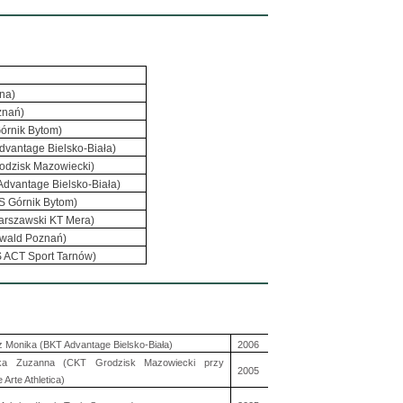
ona)
znań)
órnik Bytom)
vantage Bielsko-Biała)
odzisk Mazowiecki)
dvantage Bielsko-Biała)
S Górnik Bytom)
arszawski KT Mera)
nwald Poznań)
 ACT Sport Tarnów)
z Monika (BKT Advantage Bielsko-Biała)
2006
ska Zuzanna (CKT Grodzisk Mazowiecki przy
2005
 Arte Athletica)