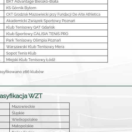
BKT Advantage Bielsko-Biała
KS Górnik Bytom
CKT Grodzisk Mazowiecki przy Fundacji De Arte Athletica
Akademicki Związek Sportowy Poznań
Klub Tenisowy GAT Gdańsk
Klub Sportowy CALISIA TENIS PRO
Park Tenisowy Olimpia Poznań
Warszawski Klub Tenisowy Mera
Sopot Tenis Klub
.
Miejski Klub Tenisowy Łódź
asyfikowano 286 klubów
asyfikacja WZT
Mazowieckie
Śląskie
Wielkopolskie
Małopolskie