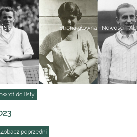
nisa
Strona główna
Nowości
Ak
owrót do listy
023
 Zobacz poprzedni