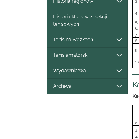
Historia regionów
3.
4.
Historia klubów / sekcji
5.
tenisowych
6.
7.
Tenis na wózkach
8.
9.
Tenis amatorski
10
Wydawnictwa
Ka
Archiwa
Ka
1.
2.
3.
4.