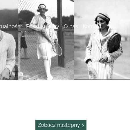
tualności
Poszukujemy
O nas
Kontakt
Zobacz następny >