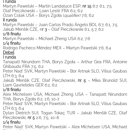
I runda
Martyn Pawelski – Martín Landaluce ESP,
nr 15
6:7, 6:1, 7:5
Olaf Pieczkowski – Loan Lestir FRA 6:2, 6:2
Ozan Colak USA – Borys Zgoła (
qualifier)
7:6, 6:2
II runda
Martyn Pawelski – Juan Carlos Prado Ángelo BOL 6:7, 6:1, 7:5
Jakub Menšík CZE, n
r 3
– Olaf Pieczkowski 6:1, 5:7, 6:2
1/8 finału
Martyn Pawelski – Michael Zheng USA 6:2, 7:6
1/4 finału
Rodrigo Pacheco Méndez MEX – Martyn Pawelski 7:6, 6:4
Debel
I runda
Tanapatt Nirundorn THA, Borys Zgoła – Arthur Gea FRA, Antoine
Ghibaudo FRA 7:5, 6:2
Peter Nad’ SVK, Martyn Pawelski – Bor Artnak SLO, Vilius Gaubas
LTH 6:3, 6:4
Jakub Menšík CZE, Olaf Pieczkowski,
nr 5
– Mika Brunold SUI,
Liam Gavrielides GER 6:2, 6:2
1/8 finału
Alex Michelsen USA, Michael Zheng USA – Tanapatt Nirundorn
THA, Borys Zgoła 6:2, 1:6, 10-7
Peter Nad’ SVK, Martyn Pawelski – Bor Artnak SLO, Vilius Gaubas
LTH 6:3, 6:4
Dylan Dietrich SUI, Togan Tokaç TUR – Jakub Menšík CZE, Olaf
Pieczkowski,
nr 5
2:6, 7:5, 10-8
1/4 finału
Peter Nad’ SVK, Martyn Pawelski – Alex Michelsen USA, Michael