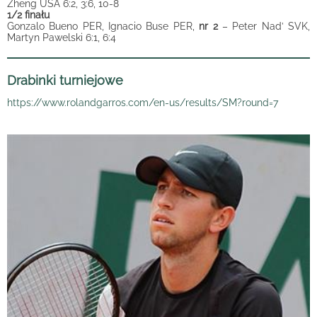
Zheng USA 6:2, 3:6, 10-8
1/2 finału
Gonzalo Bueno PER, Ignacio Buse PER,
nr 2
– Peter Nad’ SVK,
Martyn Pawelski 6:1, 6:4
Drabinki turniejowe
https://www.rolandgarros.com/en-us/results/SM?round=7