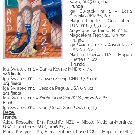
Kawa,
nr 25
6:0, 6:4.
I runda
Iga Świątek,
nr 1
– Łesia
Curenko UKR 6:2, 6:0
Magda Linette – Ons Jabeur
TUN,
nr 6
3:6, 7:6, 7:5
Angelique Karber GER,
nr 21
–
Magdalena Fręch 2:6, 6:3, 7:5
II runda
Iga Świątek,
nr 1
– Alison Riske
USA 6:0, 6:2
Martina Trevisan ITA – Magda
Linette 6:3, 6:2
III runda
Iga Świątek,
nr 1
– Danka Kovinić MNE 6:3, 7:5
1/8 finału
Iga Świątek,
nr 1
– Qinwen Zheng CHN 6:7, 6:0, 6:2
1/4 finału
Iga Świątek,
nr 1
– Jessica Pegula USA 6:3, 6:2
1/2 finału
Iga Świątek,
nr 1
–
Daria Kasatkina (RUS),
nr 20
6:2, 6:1
Finał
Iga Świątek,
nr 1
– Cori „Coco” Gauff USA 6:1, 6:3
Debel
I runda
Alicja Rosolska, Erin Routliffe NZL – Nicole Melichar-Martinez
USA, Ellen Perez AUS,
nr 16
6:2, 7:5
Marta Kostyuk UKR, Elena-Gabriela Ruse ROU – Magda Linette,