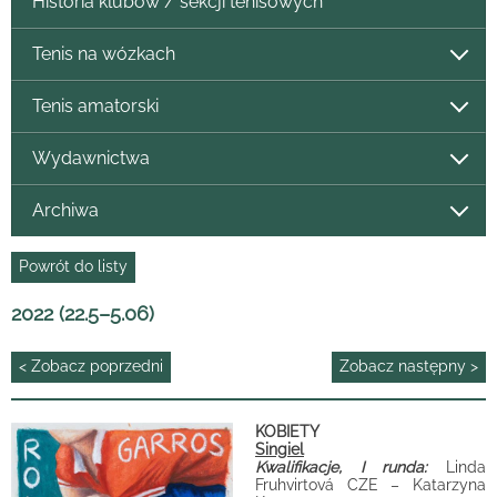
Historia klubów / sekcji tenisowych
Tenis na wózkach
Tenis amatorski
Wydawnictwa
Archiwa
Powrót do listy
2022 (22.5–5.06)
< Zobacz poprzedni
Zobacz następny >
KOBIETY
Singiel
Kwalifikacje, I runda:
Linda
Fruhvirtová CZE – Katarzyna