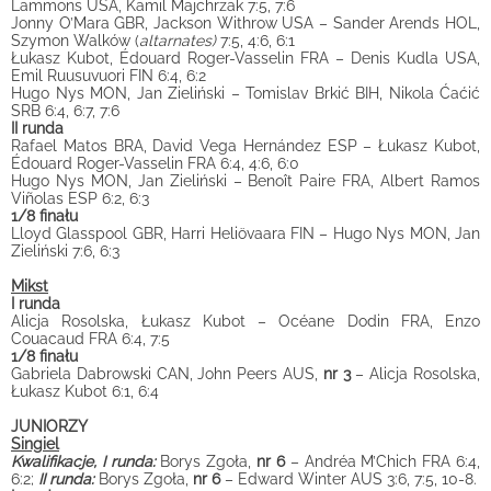
Lammons USA, Kamil Majchrzak 7:5, 7:6
Jonny O’Mara GBR, Jackson Withrow USA – Sander Arends HOL,
Szymon Walków (
altarnates)
7:5, 4:6, 6:1
Łukasz Kubot, Édouard Roger-Vasselin FRA – Denis Kudla USA,
Emil Ruusuvuori FIN 6:4, 6:2
Hugo Nys MON, Jan Zieliński – Tomislav Brkić BIH, Nikola Ćaćić
SRB 6:4, 6:7, 7:6
II runda
Rafael Matos BRA, David Vega Hernández ESP – Łukasz Kubot,
Édouard Roger-Vasselin FRA 6:4, 4:6, 6:0
Hugo Nys MON, Jan Zieliński – Benoît Paire FRA, Albert Ramos
Viñolas ESP 6:2, 6:3
1/8 finału
Lloyd Glasspool GBR, Harri Heliövaara FIN – Hugo Nys MON, Jan
Zieliński 7:6, 6:3
Mikst
I runda
Alicja Rosolska, Łukasz Kubot – Océane Dodin FRA, Enzo
Couacaud FRA 6:4, 7:5
1/8 finału
Gabriela Dabrowski CAN, John Peers AUS,
nr 3
– Alicja Rosolska,
Łukasz Kubot 6:1, 6:4
JUNIORZY
Singiel
Kwalifikacje, I runda:
Borys Zgoła,
nr 6
– Andréa M’Chich FRA 6:4,
6:2;
II runda:
Borys Zgoła,
nr 6
– Edward Winter AUS 3:6, 7:5, 10-8.