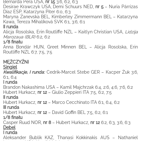
Bernarda Pera USA,
nr 15
3:6, 6:2, 6:3
Desirae Krawczyk USA, Demi Schuurs NED,
nr 5
– Nuria Párrizas
Díaz ESP, Katarzyna Piter 6:0, 6:3
Maryna Zanevska BEL, Kimberley Zimmermann BEL – Katarzyna
Kawa, Tereza Mihalíková SVK 6:1, 3:6, 6:1
II runda
Alicja Rosolska, Erin Routliffe NZL – Kaitlyn Christian USA,
Lidzija
Marozaua (BLR)
6:2, 6:2
1/8 finału
Anna Bondár HUN, Greet Minnen BEL – Alicja Rosolska, Erin
Routliffe NZL 6:7, 7:5, 7:5
MĘŻCZYŹNI
Singiel
Kwalifikacje, I runda:
Cedrik-Marcel Stebe GER – Kacper Żuk 3:6,
6:1, 6:4
I runda
Brandon Nakashima USA – Kamil Majchrzak 6:4, 2:6, 4:6, 7:6, 6:2
Hubert Hurkacz,
nr 12
– Giulio Zeppieri ITA 7:5, 6:2, 7:5
II runda
Hubert Hurkacz,
nr 12
– Marco Cecchinato ITA 6:1, 6:4, 6:2
III runda
Hubert Hurkacz,
nr 12
– David Goffin BEL 7:5, 6:2, 6:1
1/8 finału
Casper Ruud NOR,
nr 8
– Hubert Hurkacz,
nr 12
6:2, 6:3, 3:6, 6:3
Debel
I runda
Aleksander Bublik KAZ, Thanasi Kokkinakis AUS – Nathaniel