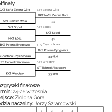
łfinały
GKT Nafta Zielona Góra
4.09 Zielona Góra
GKT Nafta Zielona Góra
Stal Stalowa Wola
5:1
5.09 Sopot
SKT Sopot
SKT Sopot
MKT Łódź
5:1
5.09 Częstochowa
BKS Polonia Bydgoszcz
BKS Polonia Bydgoszcz
KS Victoria Częstochowa
3:3 (8:7)
3.09 Wrocław
ST Tiebreak Warszawa
ST Tiebreak Warszawa
KKT Wrocław
3:3 (8:7)
zgrywki finałowe
rmin:
24-26 września
ejsce:
Zielona Góra
dzia naczelny:
Jerzy Szramowski
1
2
3
4