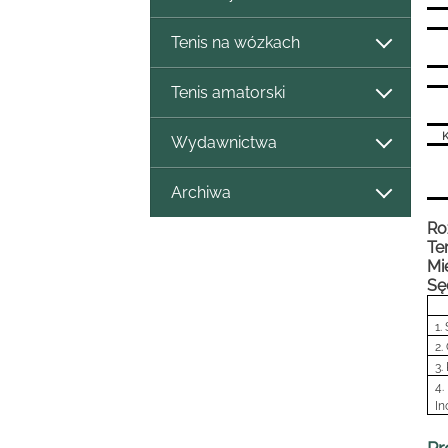
Tenis na wózkach
Tenis amatorski
K
Wydawnictwa
Archiwa
Ro
Te
Mi
Sę
1.
2.
3.
4
I