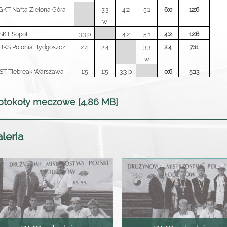
 GKT Nafta Zielona Góra
3:3
4:2
5:1
6:0
12:6
w
 SKT Sopot
3:3 p
4:2
5:1
4:2
12:6
 BKS Polonia Bydgoszcz
2:4
2:4
3:3
2:4
7:11
w
 ST Tiebreak Warszawa
1:5
1:5
3:3 p
0:6
5:13
otokoły meczowe [4,86 MB]
leria