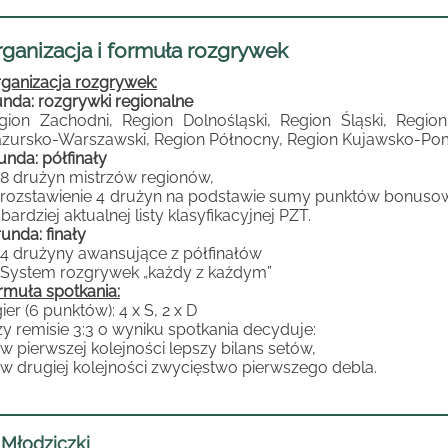
ganizacja i formuła rozgrywek
ganizacja rozgrywek:
runda: rozgrywki regionalne
gion Zachodni, Region Dolnośląski, Region Śląski, Region
zursko-Warszawski, Region Północny, Region Kujawsko-Pom
runda: półfinały
8 drużyn mistrzów regionów,
rozstawienie 4 drużyn na podstawie sumy punktów bonuso
bardziej aktualnej listy klasyfikacyjnej PZT.
 runda: finały
4 drużyny awansujące z półfinałów
System rozgrywek „każdy z każdym”
rmuła spotkania:
ier (6 punktów): 4 x S, 2 x D
zy remisie 3:3 o wyniku spotkania decyduje:
w pierwszej kolejności lepszy bilans setów,
w drugiej kolejności zwycięstwo pierwszego debla.
Młodziczki