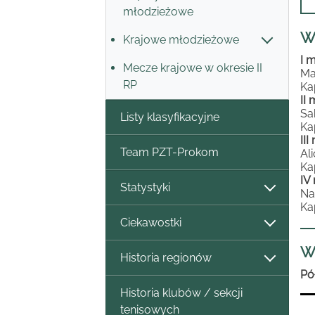
młodzieżowe
W
Krajowe młodzieżowe
I 
Mecze krajowe w okresie II
Ma
RP
Kap
II
Sa
Listy klasyfikacyjne
Ka
II
Team PZT-Prokom
Al
Ka
IV
Statystyki
Na
Ka
Ciekawostki
W
Historia regionów
Pó
Historia klubów / sekcji
tenisowych