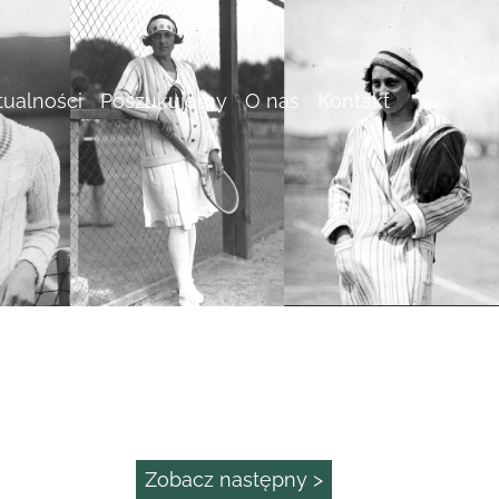
tualności
Poszukujemy
O nas
Kontakt
Zobacz następny >