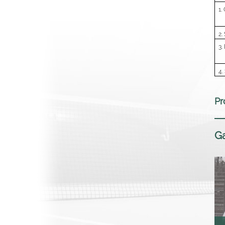
1.
2.
3.
4.
Pr
Ga