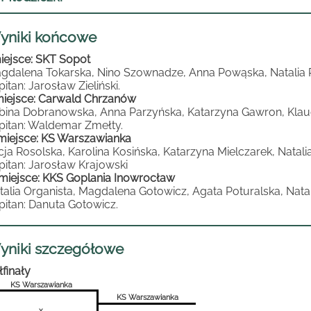
yniki końcowe
miejsce: SKT Sopot
gdalena Tokarska, Nino Szownadze, Anna Powąska, Natalia Pr
itan: Jarosław Zieliński.
 miejsce: Carwald Chrzanów
bina Dobranowska, Anna Parzyńska, Katarzyna Gawron, Klaud
pitan: Waldemar Zmełty.
I miejsce: KS Warszawianka
icja Rosolska, Karolina Kosińska, Katarzyna Mielczarek, Nata
pitan: Jarosław Krajowski
 miejsce: KKS Goplania Inowrocław
talia Organista, Magdalena Gotowicz, Agata Poturalska, Natal
pitan: Danuta Gotowicz.
yniki szczegółowe
łfinały
KS Warszawianka
KS Warszawianka
x