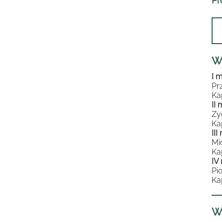
Pr
W
I 
Pr
Ka
II
Zy
Ka
II
Mi
Ka
IV
Pi
Ka
W