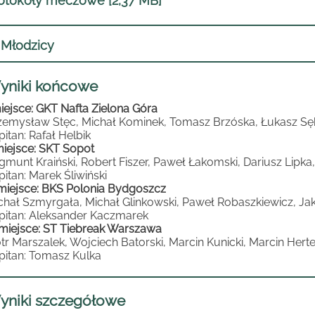
otokoły meczowe [2,37 MB]
Młodzicy
yniki końcowe
miejsce: GKT Nafta Zielona Góra
zemysław Stęc, Michał Kominek, Tomasz Brzóska, Łukasz Sęk,
pitan: Rafał Helbik
 miejsce: SKT Sopot
gmunt Kraiński, Robert Fiszer, Paweł Łakomski, Dariusz Lipka
pitan: Marek Śliwiński
I miejsce: BKS Polonia Bydgoszcz
chał Szmyrgała, Michał Glinkowski, Paweł Robaszkiewicz, Jak
pitan: Aleksander Kaczmarek
 miejsce: ST Tiebreak Warszawa
otr Marszalek, Wojciech Batorski, Marcin Kunicki, Marcin Herte
pitan: Tomasz Kulka
yniki szczegółowe