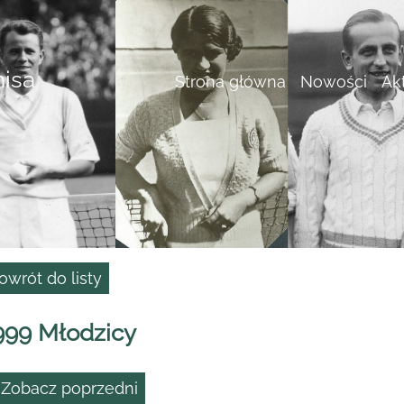
nisa
Strona główna
Nowości
Ak
owrót do listy
999 Młodzicy
 Zobacz poprzedni