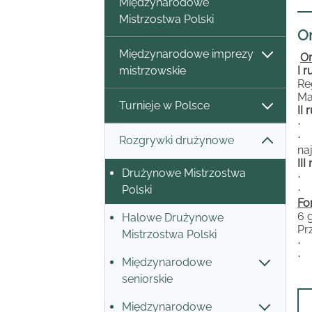
Międzynarodowe
Mistrzostwa Polski
Or
Międzynarodowe imprezy
Or
mistrzowskie
I 
Re
Ma
Turnieje w Polsce
II 
·
·
Rozgrywki drużynowe
naj
III
Drużynowe Mistrzostwa
·
Polski
·
Fo
6 g
Halowe Drużynowe
Pr
Mistrzostwa Polski
·
·
Międzynarodowe
seniorskie
Międzynarodowe