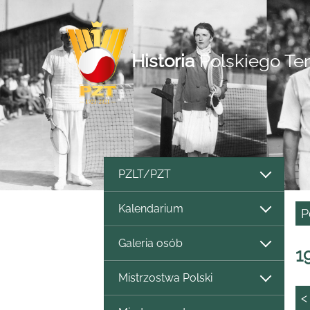
Historia
Polskiego Te
PZLT/PZT
Kalendarium
P
Galeria osób
1
Mistrzostwa Polski
<