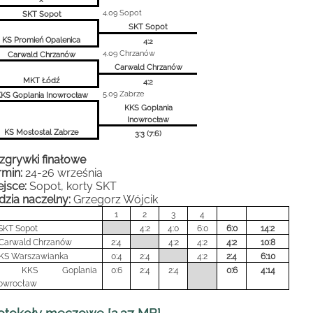
4.09 Sopot
SKT Sopot
SKT Sopot
KS Promień Opalenica
4:2
4.09 Chrzanów
Carwald Chrzanów
Carwald Chrzanów
MKT Łódź
4:2
5.09 Zabrze
KS Goplania Inowrocław
KKS Goplania
Inowrocław
KS Mostostal Zabrze
3:3 (7:6)
zgrywki finałowe
rmin:
24-26 września
ejsce:
Sopot, korty SKT
dzia naczelny:
Grzegorz Wójcik
1
2
3
4
 SKT Sopot
4:2
4:0
6:0
6:0
14:2
 Carwald Chrzanów
2:4
4:2
4:2
4:2
10:8
 KS Warszawianka
0:4
2:4
4:2
2:4
6:10
. KKS Goplania
0:6
2:4
2:4
0:6
4:14
nowrocław