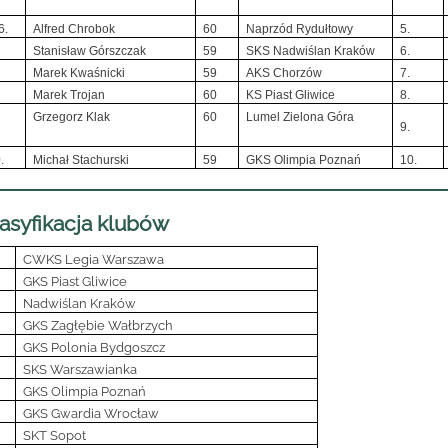
6.
Alfred Chrobok
60
Naprzód Rydułtowy
5.
Stanisław Górszczak
59
SKS Nadwiślan Kraków
6.
Marek Kwaśnicki
59
AKS Chorzów
7.
Marek Trojan
60
KS Piast Gliwice
8.
Grzegorz Klak
60
Lumel Zielona Góra
9.
.
Michał Stachurski
59
GKS Olimpia Poznań
10.
asyfikacja klubów
CWKS Legia Warszawa
GKS Piast Gliwice
Nadwiślan Kraków
GKS Zagłębie Wałbrzych
GKS Polonia Bydgoszcz
SKS Warszawianka
GKS Olimpia Poznań
GKS Gwardia Wrocław
SKT Sopot