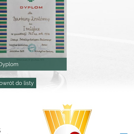
Dyplom
owrót do listy