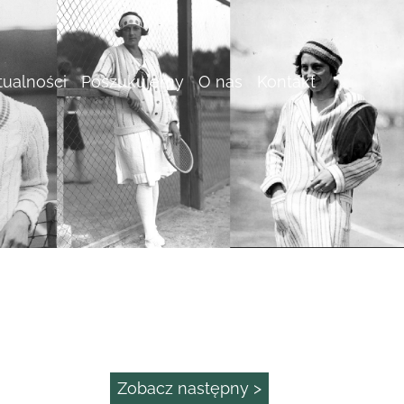
tualności
Poszukujemy
O nas
Kontakt
Zobacz następny >