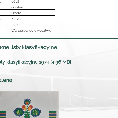
.
Łódź
.
Olsztyn
.
Opole
.
Koszalin
.
Lublin
.
Warszawa województwo
łne listy klasyfikacyjne
sty klasyfikacyjne 1974 [4,96 MB]
leria