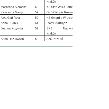
Kraków
Marzenna Sieracka
60
KS Start Wisła Toruń
Katarzyna Manys
59
GKS Olimpia Poznań
Awa Garlińska
59
KS Gwardia Wrocław
Anna Rudnik
61
Start Grudziądz
Joanna Krzywda
59
SKS Nadwiślan
Kraków
Anna Liszkowska
59
AZS Poznań