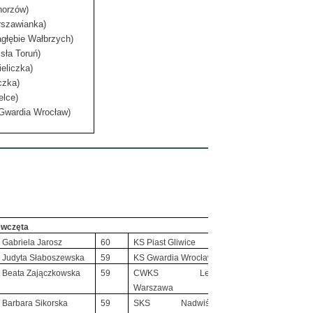
horzów)
rszawianka)
agłębie Wałbrzych)
isła Toruń)
eliczka)
czka)
elce)
Gwardia Wrocław)
ewczęta
Gabriela Jarosz
60
KS Piast Gliwice
Judyta Słaboszewska
59
KS Gwardia Wrocław
Beata Zajączkowska
59
CWKS Legia
Warszawa
Barbara Sikorska
59
SKS Nadwiślan