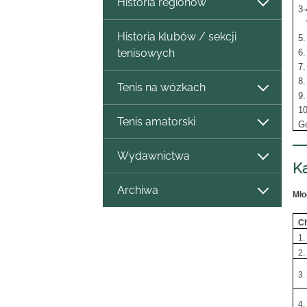
Historia regionów
3-
Wł
Historia klubów / sekcji
5.
tenisowych
6.
7.
8.
Tenis na wózkach
9.
1
Tenis amatorski
Gó
Wydawnictwa
Ka
Archiwa
Mło
C
1.
2.
3.
4.