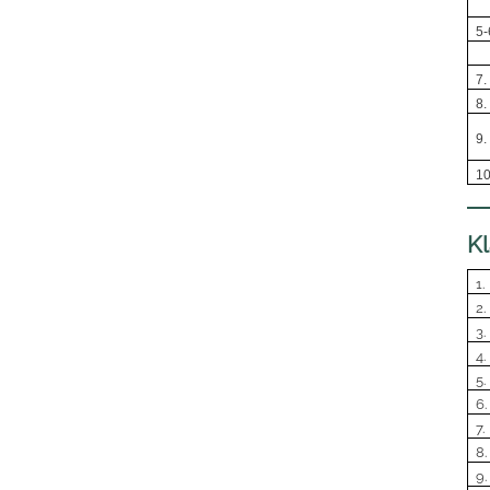
5-
7.
8.
9.
10
Kl
1.
2.
3.
4.
5.
6.
7.
8.
9.