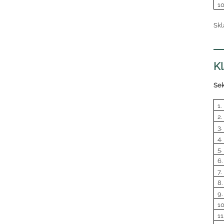
10
Skl
K
Sek
1.
2.
3.
4.
5.
6.
7.
8.
9.
10
11