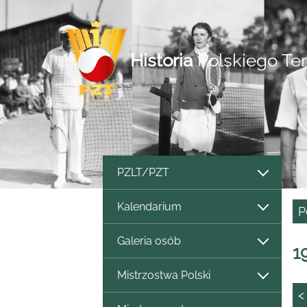
Historia
Polskiego Te
PZLT/PZT
Kalendarium
P
Galeria osób
1
Mistrzostwa Polski
<