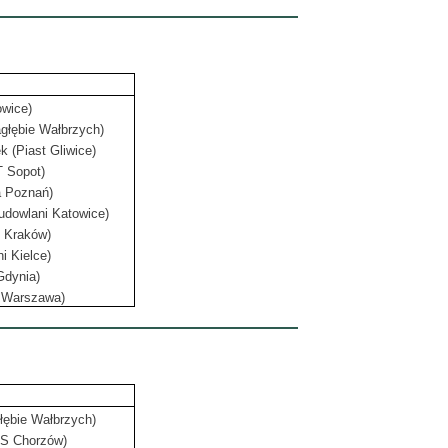
owice)
głębie Wałbrzych)
 (Piast Gliwice)
 Sopot)
a Poznań)
udowlani Katowice)
n Kraków)
i Kielce)
Gdynia)
S Warszawa)
łębie Wałbrzych)
KS Chorzów)