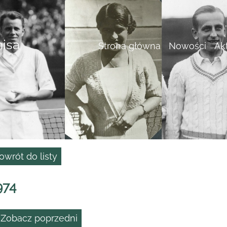
nisa
Strona główna
Nowości
Ak
owrót do listy
974
 Zobacz poprzedni