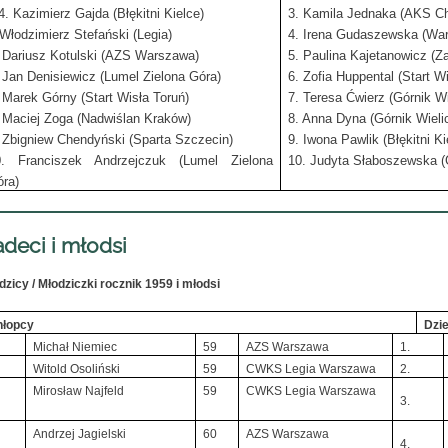
4. Kazimierz Gajda (Błękitni Kielce)
3. Kamila Jednaka (AKS C
odzimierz Stefański (Legia)
4. Irena Gudaszewska (Wa
 Dariusz Kotulski (AZS Warszawa)
5. Paulina Kajetanowicz (Z
 Jan Denisiewicz (Lumel Zielona Góra)
6. Zofia Huppental (Start W
 Marek Górny (Start Wisła Toruń)
7. Teresa Ćwierz (Górnik Wi
 Maciej Zoga (Nadwiślan Kraków)
8. Anna Dyna (Górnik Wieli
 Zbigniew Chendyński (Sparta Szczecin)
9. Iwona Pawlik (Błękitni Ki
0. Franciszek Andrzejczuk (Lumel Zielona
10. Judyta Słaboszewska (
ra)
deci i młodsi
dzicy / Młodziczki rocznik 1959 i młodsi
hłopcy
Dzi
Michał Niemiec
59
AZS Warszawa
1.
Witold Osoliński
59
CWKS Legia Warszawa
2.
Mirosław Najfeld
59
CWKS Legia Warszawa
3.
Andrzej Jagielski
60
AZS Warszawa
4.