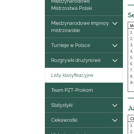
Międzynarodowe
Mistrzostwa Polski
Se
Międzynarodowe imprezy
M
mistrzowskie
1.
2.
Turnieje w Polsce
3.
4.
5.
Rozgrywki drużynowe
6.
7
Listy klasyfikacyjne
8
9-
C
Team PZT-Prokom
Statystyki
Ju
C
Ciekawostki
1
2.