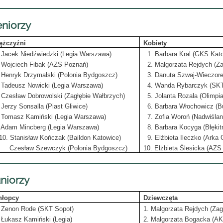
niorzy
ężczyźni
Kobiety
 Jacek Niedźwiedzki (Legia Warszawa)
1. Barbara Kral (GKS Kat
 Wojciech Fibak (AZS Poznań)
2. Małgorzata Rejdych (Za
 Henryk Drzymalski (Polonia Bydgoszcz)
3. Danuta Szwaj-Wieczorek
 Tadeusz Nowicki (Legia Warszawa)
4. Wanda Rybarczyk (SKT
 Czesław Dobrowolski (Zagłębie Wałbrzych)
5. Jolanta Rozala (Olimpi
 Jerzy Sonsalla (Piast Gliwice)
6. Barbara Włochowicz (B
. Tomasz Kamiński (Legia Warszawa)
7. Zofia Woroń (Nadwiśla
. Adam Mincberg (Legia Warszawa)
8. Barbara Kocyga (Błękitn
10. Stanisław Kończak (Baildon Katowice)
9. Elżbieta Ileczko (Arka 
zesław Szewczyk (Polonia Bydgoszcz)
10. Elżbieta Ślesicka (AZ
niorzy
hłopcy
Dziewczęta
. Zenon Rode (SKT Sopot)
1. Małgorzata Rejdych (Zag
 Łukasz Kamiński (Legia)
2. Małgorzata Bogacka (A