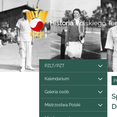
Historia
Polskiego Te
PZLT/PZT
Kalendarium
P
Galeria osób
S
Mistrzostwa Polski
D