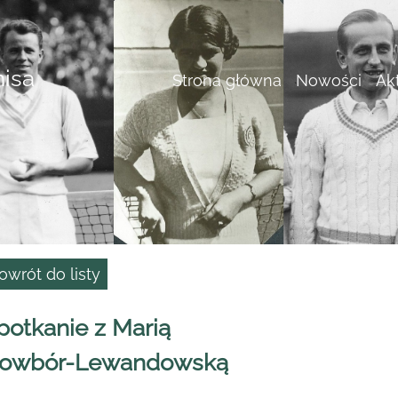
nisa
Strona główna
Nowości
Ak
owrót do listy
potkanie z Marią
owbór-Lewandowską