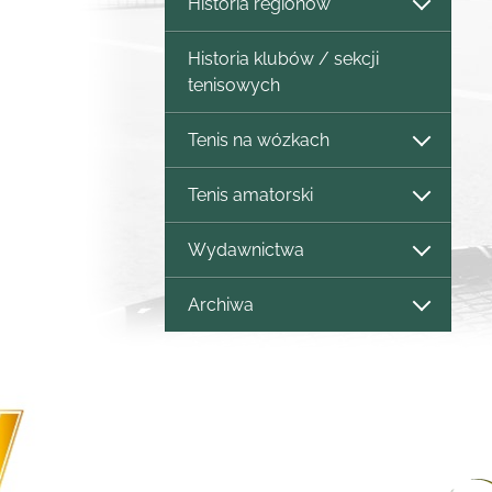
Historia regionów
Historia klubów / sekcji
tenisowych
Tenis na wózkach
Tenis amatorski
Wydawnictwa
Archiwa