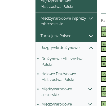
Międzynarodowe
Mistrzostwa Polski
Międzynarodowe imprezy
Ka
mistrzowskie
G
Ko
Turnieje w Polsce
R
Rozgrywki drużynowe
Lu
Drużynowe Mistrzostwa
Ol
Polski
B
Halowe Drużynowe
O
Mistrzostwa Polski
W
Międzynarodowe
P
seniorskie
W
Międzynarodowe
Ł