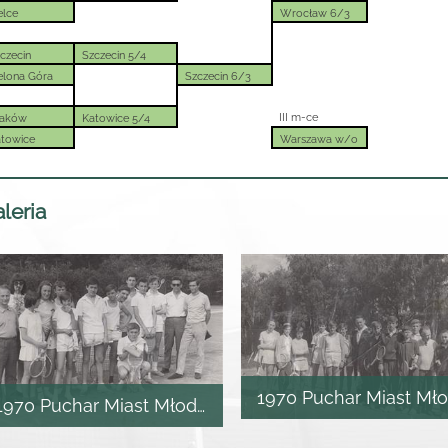
elce
Wrocław 6/3
czecin
Szczecin 5/4
elona Góra
Szczecin 6/3
III m-ce
raków
Katowice 5/4
towice
Warszawa w/o
leria
1970 Puchar Miast Mł
1970 Puchar Miast Młodzików