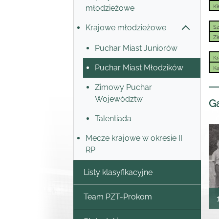
młodzieżowe
Ki
Krajowe młodzieżowe
Sz
Zi
Puchar Miast Juniorów
K
Puchar Miast Młodzików
Ka
Zimowy Puchar
Województw
Ga
Talentiada
Mecze krajowe w okresie II
RP
Listy klasyfikacyjne
Team PZT-Prokom