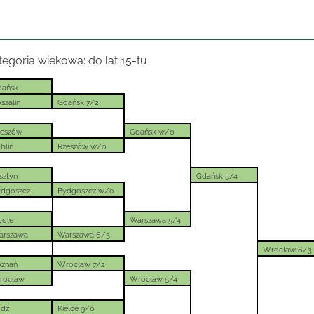
tegoria wiekowa: do lat 15-tu
dańsk
szalin
Gdańsk 7/2
zeszów
Gdańsk w/o
blin
Rzeszów w/o
sztyn
Gdańsk 5/4
ydgoszcz
Bydgoszcz w/o
pole
Warszawa 5/4
arszawa
Warszawa 6/3
Wrocław 6/3
oznań
Wrocław 7/2
rocław
Wrocław 5/4
ódź
Kielce 9/0