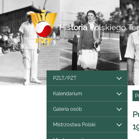
Historia
Polskiego Te
PZLT/PZT
Kalendarium
P
Galeria osób
P
Mistrzostwa Polski
1