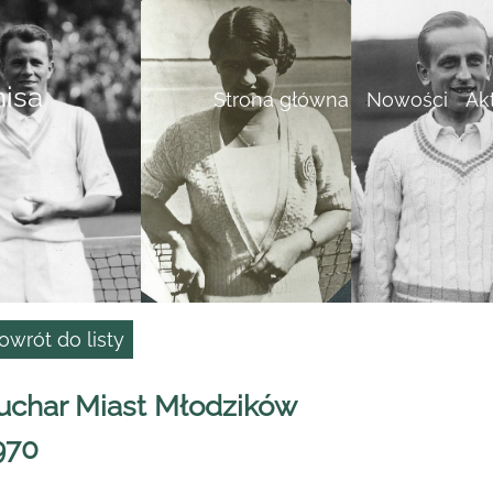
nisa
Strona główna
Nowości
Ak
owrót do listy
uchar Miast Młodzików
970