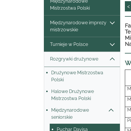
Międzynarodowe
<
Mistrzostwa Polski
Międzynarodowe imprezy
Fa
mistrzowskie
Te
Mi
Na
Turnieje w Polsce
Rozgrywki drużynowe
W
Drużynowe Mistrzostwa
Polski
M
Halowe Drużynowe
Mistrzostwa Polski
M
M
Międzynarodowe
seniorskie
P
Puchar Davisa
M