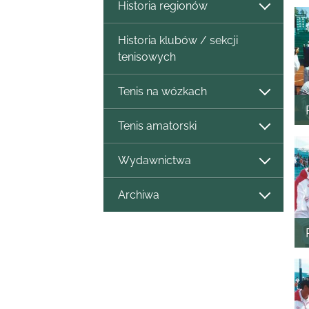
Historia regionów
Historia klubów / sekcji
tenisowych
Tenis na wózkach
Tenis amatorski
Wydawnictwa
Archiwa