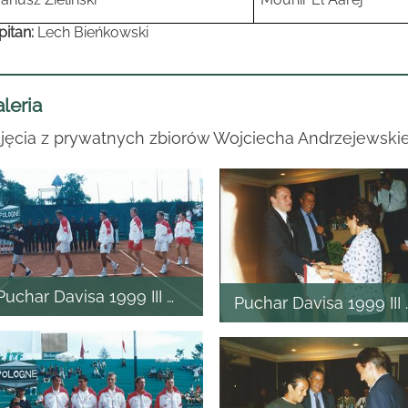
pitan:
Lech Bieńkowski
leria
jęcia z prywatnych zbiorów Wojciecha Andrzejewski
Puchar Davisa 1999 III mecz
Puchar Davisa 1999 II