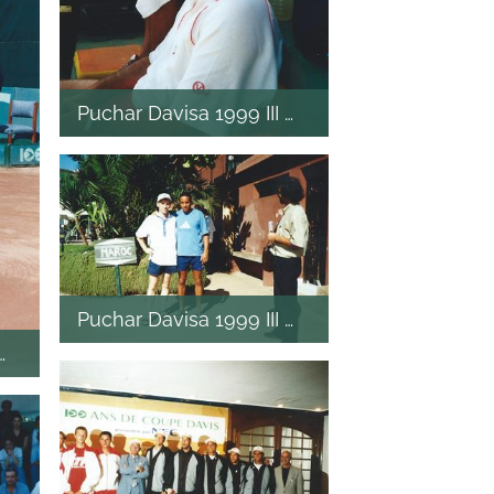
Puchar Davisa 1999 III mecz
Puchar Davisa 1999 III mecz
I mecz