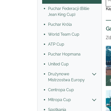
Puchar Federacji (Billie
Ka
Jean King Cup)
Puchar Króla
Ga
World Team Cup
Zd
ATP Cup
Puchar Hopmana
United Cup
Drużynowe
Mistrzostwa Europy
Centropa Cup
Mitropa Cup
Spotkania