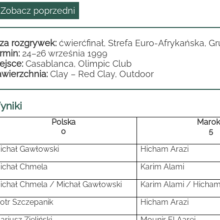
 Zobacz poprzedni
za rozgrywek:
ćwierćfinał, Strefa Euro-Afrykańska, Gru
rmin:
24
–26 września 1999
ejsce:
Casablanca, Olimpic Club
wierzchnia:
Clay
– Red Clay, Outdoor
yniki
Polska
Maro
0
5
ichał Gawłowski
Hicham Arazi
ichał Chmela
Karim Alami
ichał Chmela / Michał Gawłowski
Karim Alami /
Hicham
iotr Szczepanik
Hicham Arazi
ariusz Zieliński
Mounir El Aarej