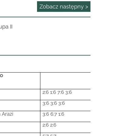
Zobacz następny >
pa II
ko
2:6 1:6 7:6 3:6
3:6 3:6 3:6
 Arazi
3:6 6:7 1:6
2:6 2:6
5:7 5:7