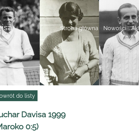
nisa
Strona główna
Nowości
Ak
owrót do listy
uchar Davisa 1999
Maroko 0:5)