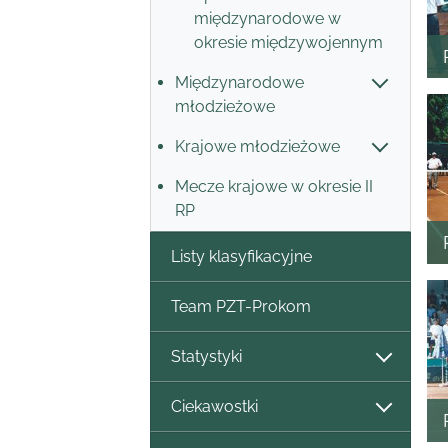
międzynarodowe w
okresie międzywojennym
Międzynarodowe
młodzieżowe
Krajowe młodzieżowe
Mecze krajowe w okresie II
RP
Listy klasyfikacyjne
Team PZT-Prokom
Statystyki
Ciekawostki