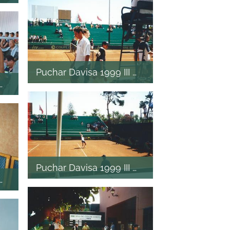
Puchar Davisa 1999 III mecz
I mecz
Puchar Davisa 1999 III mecz
I mecz