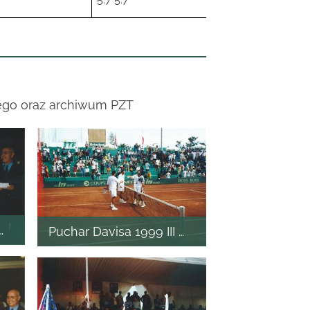
ego oraz archiwum PZT
I mecz
Puchar Davisa 1999 III mecz