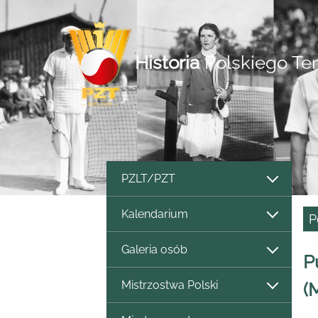
Historia
Polskiego Te
PZLT/PZT
Kalendarium
P
Galeria osób
P
Mistrzostwa Polski
(