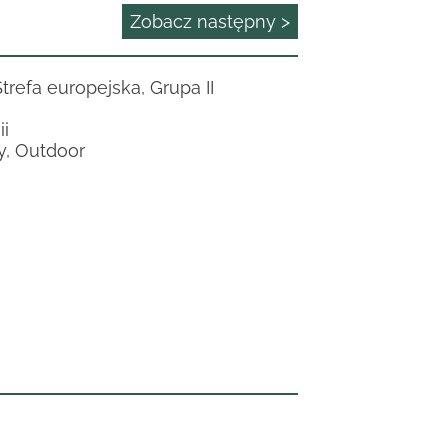
Zobacz następny >
Strefa europejska, Grupa II
i
y, Outdoor