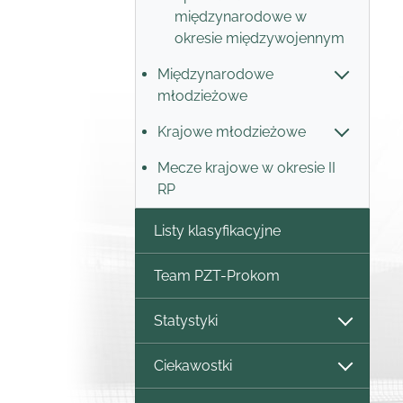
międzynarodowe w
okresie międzywojennym
Międzynarodowe
młodzieżowe
Krajowe młodzieżowe
Mecze krajowe w okresie II
RP
Listy klasyfikacyjne
Team PZT-Prokom
Statystyki
Ciekawostki