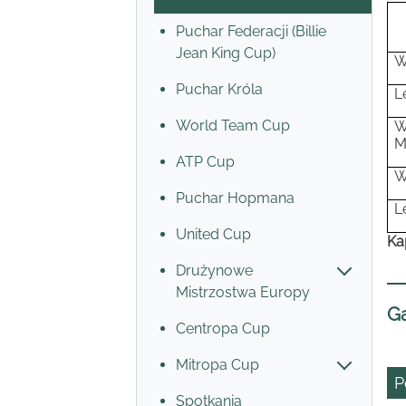
Puchar Federacji (Billie
Jean King Cup)
W
Puchar Króla
L
World Team Cup
W
M
ATP Cup
W
Puchar Hopmana
L
United Cup
Ka
Drużynowe
Mistrzostwa Europy
Ga
Centropa Cup
Mitropa Cup
P
Spotkania