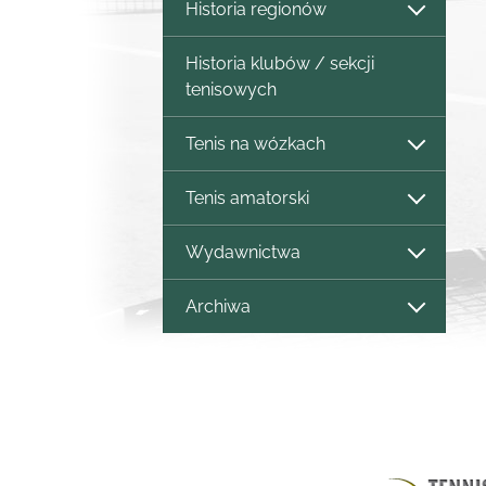
Historia regionów
Historia klubów / sekcji
tenisowych
Tenis na wózkach
Tenis amatorski
Wydawnictwa
Archiwa