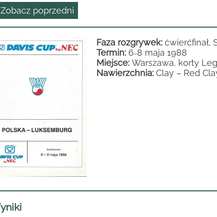
 Zobacz poprzedni
Faza rozgrywek:
ćwierćfinał, 
Termin:
6
8 maja 1988
–
Miejsce:
Warszawa, korty Legi
Nawierzchnia:
Clay – Red Cla
yniki