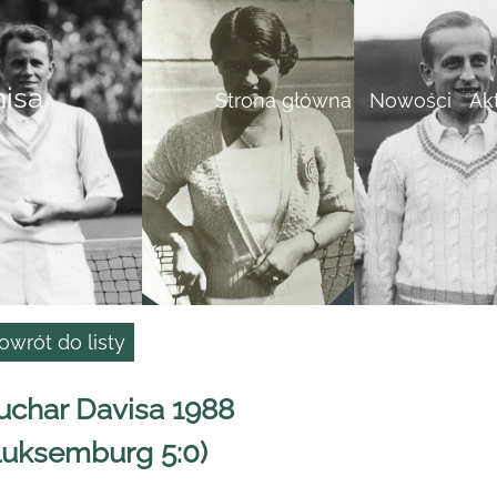
nisa
Strona główna
Nowości
Ak
owrót do listy
uchar Davisa 1988
Luksemburg 5:0)