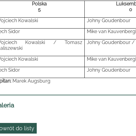
Polska
Luksem
5
0
ojciech Kowalski
Johny Goudenbour
ech Sidor
Mike van Kauvenberg
ojciech Kowalski / Tomasz
Johny Goudenbour / 
aliszewski
ojciech Kowalski
Mike van Kauvenberg
ech Sidor
Johny Goudenbour
pitan:
Marek Augsburg
leria
owrót do listy