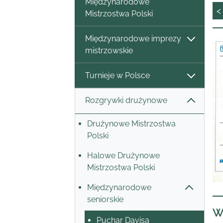
Międzynarodowe
<
Mistrzostwa Polski
Międzynarodowe imprezy
mistrzowskie
Turnieje w Polsce
Rozgrywki drużynowe
Drużynowe Mistrzostwa
Polski
Halowe Drużynowe
Mistrzostwa Polski
Międzynarodowe
seniorskie
W
Puchar Davisa