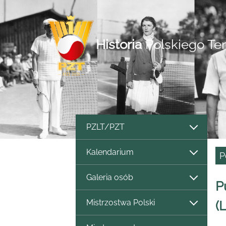
Historia
Polskiego Te
PZLT/PZT
Kalendarium
P
Galeria osób
P
Mistrzostwa Polski
(