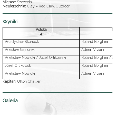
Miejsce:
Szczecin
Nawierzchnia:
Clay – Red Clay, Outdoor
Wyniki
Polska
M
4
Władysław Skonecki
Roland Borghini
Wiesław Gąsiorek
Adrien Viviani
Wielisław Nowicki / Józef Orlikowski
Roland Borghini / Ad
Józef Orlikowski
Roland Borghini
Wielisław Nowicki
Adrien Viviani
Kapitan:
Otton Challier
Galeria