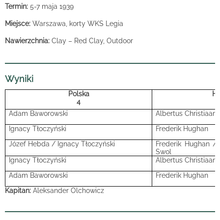
Termin:
5-7 maja 1939
Miejsce:
Warszawa, korty WKS Legia
Nawierzchnia:
Clay – Red Clay, Outdoor
Wyniki
Polska
Ho
4
Adam Baworowski
Albertus Christiaan
Ignacy Tłoczyński
Frederik Hughan
Józef Hebda / Ignacy Tłoczyński
Frederik Hughan /
Swol
Ignacy Tłoczyński
Albertus Christiaan
Adam Baworowski
Frederik
Hughan
Kapitan:
Aleksander Olchowicz