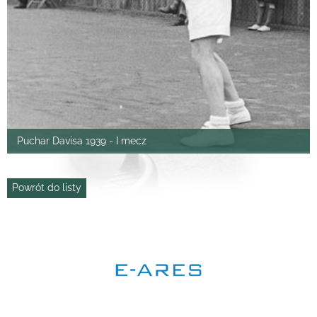
Puchar Davisa 1939 - I mecz
Powrót do listy