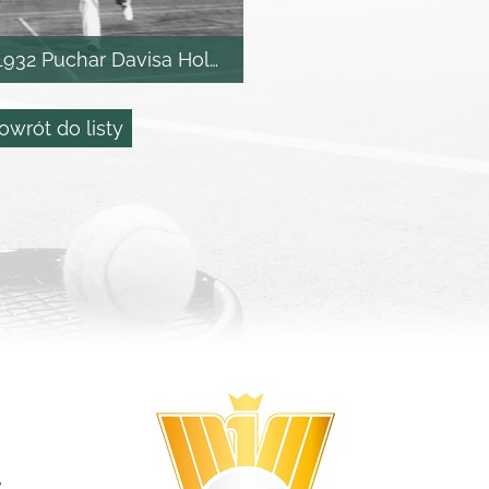
1932 Puchar Davisa Holandia
owrót do listy