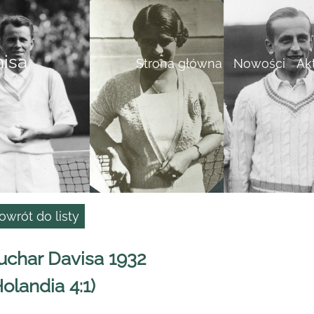
nisa
Strona główna
Nowości
Ak
owrót do listy
uchar Davisa 1932
Holandia 4:1)