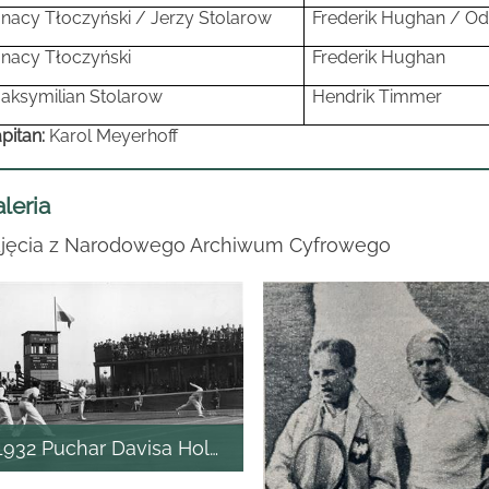
gnacy Tłoczyński / Jerzy Stolarow
Frederik
Hughan / O
gnacy Tłoczyński
Frederik
Hughan
aksymilian
Stolarow
Hendrik Timmer
pitan:
Karol Meyerhoff
leria
jęcia z Narodowego Archiwum Cyfrowego
1932 Puchar Davisa Holandia