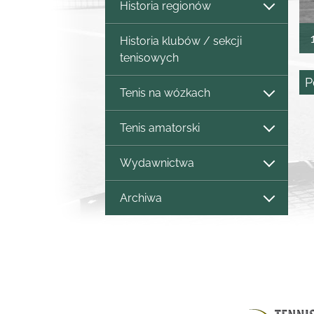
Historia regionów
Historia klubów / sekcji
tenisowych
P
Tenis na wózkach
Tenis amatorski
Wydawnictwa
Archiwa