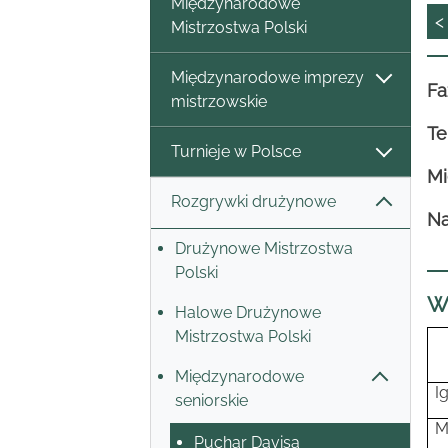
Międzynarodowe
<
Mistrzostwa Polski
Międzynarodowe imprezy
Fa
mistrzowskie
Te
Turnieje w Polsce
Mi
Rozgrywki drużynowe
Na
Drużynowe Mistrzostwa
Polski
W
Halowe Drużynowe
Mistrzostwa Polski
Międzynarodowe
I
seniorskie
M
Puchar Davisa