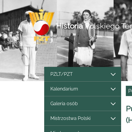
Historia
Polskiego Te
PZLT/PZT
Kalendarium
P
Galeria osób
P
Mistrzostwa Polski
(