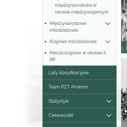
międzynarodowe w
okresie międzywojennym
Międzynarodowe
młodzieżowe
Krajowe młodzieżowe
Mecze krajowe w okresie II
RP
Listy klasyfikacyjne
Team PZT-Prokom
Statystyki
Ciekawostki