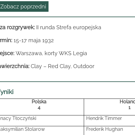
 Zobacz poprzedni
za rozgrywek:
II runda
Strefa europejska
rmin:
15-17 maja 1932
ejsce:
Warszawa, korty WKS Legia
wierzchnia:
Clay – Red Clay, Outdoor
yniki
Polska
Holand
4
1
gnacy Tłoczyński
Hendrik Timmer
aksymilian
Stolarow
Frederik
Hughan