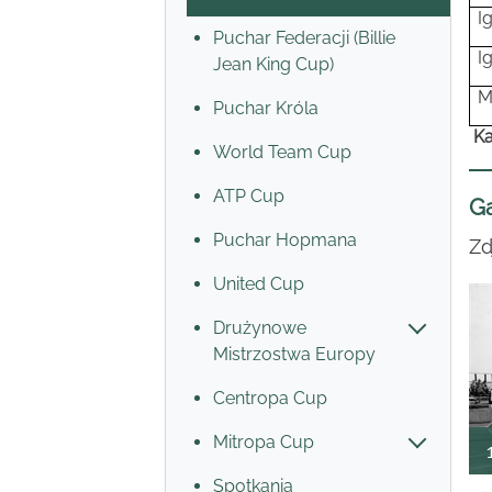
I
Puchar Federacji (Billie
I
Jean King Cup)
M
Puchar Króla
Ka
World Team Cup
ATP Cup
Ga
Puchar Hopmana
Zd
United Cup
Drużynowe
Mistrzostwa Europy
Centropa Cup
Mitropa Cup
Spotkania