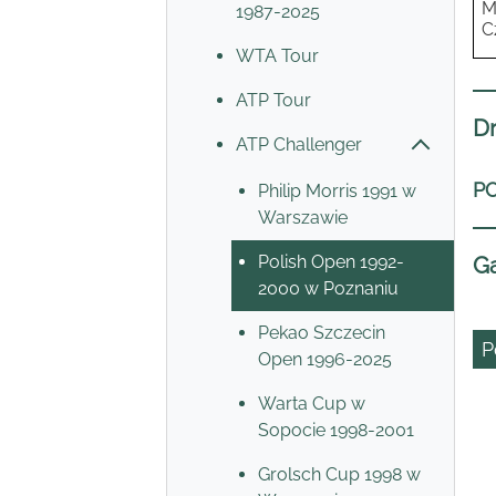
M
1987-2025
C
WTA Tour
ATP Tour
Dr
ATP Challenger
PO
Philip Morris 1991 w
Warszawie
Ga
Polish Open 1992-
2000 w Poznaniu
Pekao Szczecin
P
Open 1996-2025
Warta Cup w
Sopocie 1998-2001
Grolsch Cup 1998 w