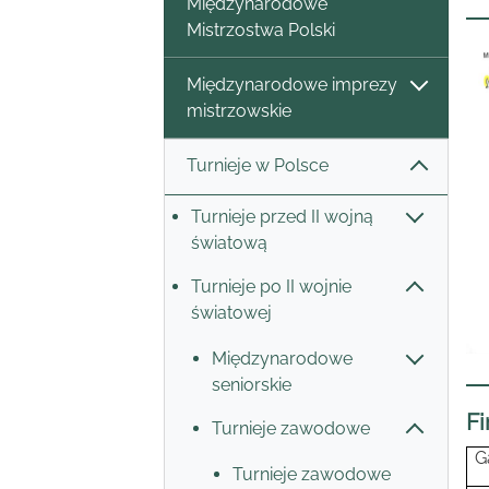
Międzynarodowe
Mistrzostwa Polski
Międzynarodowe imprezy
mistrzowskie
Turnieje w Polsce
Turnieje przed II wojną
światową
Turnieje po II wojnie
światowej
Międzynarodowe
seniorskie
Fi
Turnieje zawodowe
G
Turnieje zawodowe