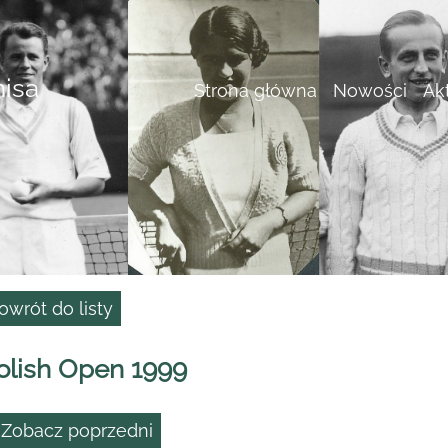
nisa
Strona główna
Nowości
Ak
owrót do listy
olish Open 1999
 Zobacz poprzedni