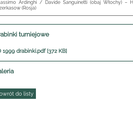
assimo Ardinghi / Davide Sanguinetti (obaj Włochy)
–
Hu
zerkasow (Rosja)
abinki turniejowe
 1999 drabinki.pdf [372 KB]
leria
owrót do listy