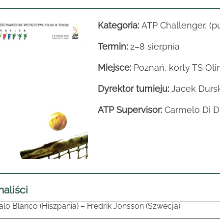
Kategoria:
ATP Challenger, (pu
Termin:
2–8 sierpnia
Miejsce:
Poznań, korty TS Oli
Dyrektor turnieju:
Jacek Dursk
ATP Supervisor:
Carmelo Di D
naliści
alo Blanco (Hiszpania) – Fredrik Jonsson (Szwecja)