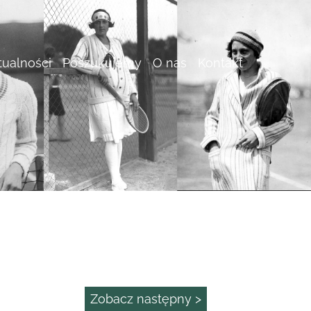
tualności
Poszukujemy
O nas
Kontakt
Zobacz następny >