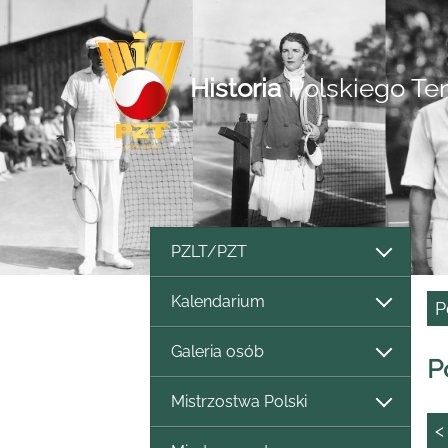
Historia
Polskiego Te
PZLT/PZT
Kalendarium
P
Galeria osób
P
Mistrzostwa Polski
<