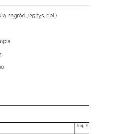
la nagród 125 tys. dol.)
mpia
i
io
6:4, 6:2