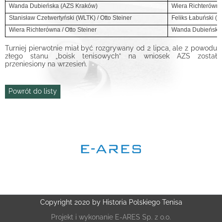
Wanda Dubieńska (AZS Kraków)
Wiera Richterówna
Stanisław Czetwertyński
(WLTK) / Otto
Steiner
Feliks Łabuński (K
Wiera Richterówna / Otto
Steiner
Wanda Dubieńska/
Turniej pierwotnie miał być rozgrywany od 2 lipca, ale z powodu
złego stanu „boisk tenisowych” na wniosek AZS został
przeniesiony na wrzesień.
Powrót do listy
Copyright 2020 by Historia Polskiego Tenisa
Projekt i wykonanie
E-ARES Sp. z o.o.