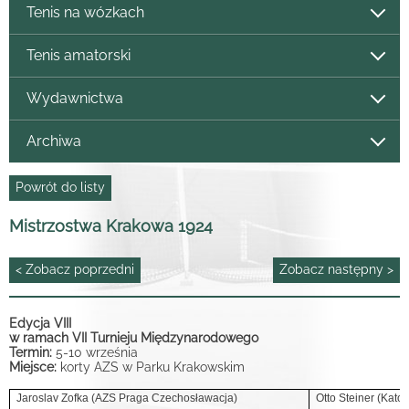
Tenis na wózkach
Tenis amatorski
Wydawnictwa
Archiwa
Powrót do listy
Mistrzostwa Krakowa 1924
< Zobacz poprzedni
Zobacz następny >
Edycja VIII
w ramach VII Turnieju Międzynarodowego
Termin:
5-10 września
Miejsce:
korty AZS w Parku Krakowskim
Jaroslav Zofka (AZS Praga Czechosławacja)
Otto Steiner (Kato