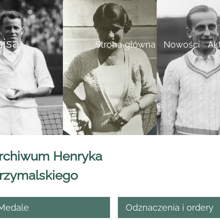
nisa
Strona główna
Nowości
Ak
rchiwum Henryka
rzymalskiego
Medale
Odznaczenia i ordery