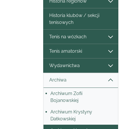
Historia regionów
Historia klubów / sekcji
tenisowych
Tenis na wózkach
Tenis amatorski
Wydawnictwa
Archiwa
Archiwum Zofii
Bojanowskiej
Archiwum Krystyny
Dałkowskiej