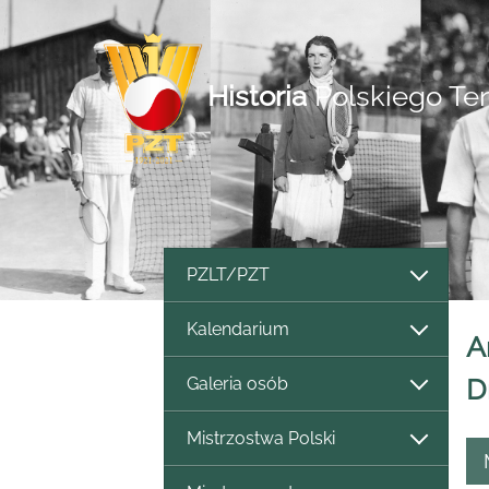
Historia
Polskiego Te
PZLT/PZT
Kalendarium
A
Galeria osób
D
Mistrzostwa Polski