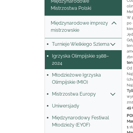
Co
Międzynarodowe
oli
Mistrzostwa Polski
Mek
W p
Międzynarodowe imprezy
po 
kie
mistrzowskie
Jęd
Gdy
Turnieje Wielkiego Szlema
te
ame
Igrzyska Olimpijskie 1988–
zbr
ten
2024
Od 
Naj
Młodzieżowe Igrzyska
(ch
Olimpijskie (MIO)
Naj
Tyl
Mistrzostwa Europy
wyn
20
Uniwersjady
49
PO
Międzynarodowy Festiwal
Ma
Młodzieży (EYOF)
1
st
Ma