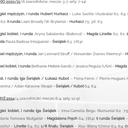
KIO 2020/21
(6 zawodników; mecze: 3-7, sety: 7-14)
giel mężczyzn, I runda:
Hubert Hurkacz
– Luke Saville (Australia) 6:2, 6:
 6:2;
II runda:
Liam Broady (W. Brytania) –
Hurkacz
7:5, 3:6, 6:3.
giel kobiet, I runda:
Aryna Sabalenka (Białoruś) –
Magda Linette
6:2, 6:1;
I
da:
Paula Badosa (Hiszpania) –
Świątek
6:3, 7:6(4).
el mężczyzn, I runda:
Jan Lennard Struff / Alexander Zverev (Niemcy) –
H
el kobiet, I runda:
Bethanie Mattek-Sands / Jessica Pegula (USA) –
Magda L
st, I runda: Iga Świątek / Łukasz Kubot
– Fiona Ferro / Pierre-Hugues Her
snina / Asłan Karacew (Rosja) –
Świątek / Kubot
6:4, 6:4.
RYŻ 2024
(4 zawodniczki; mecze: 6-4, sety: 12-9)
giel kobiet, I runda:
Iga Świątek
– Irina-Camelia Begu (Rumunia) 6:2, 7:
toria Tomowa (Bułgaria)
–
Magdalena Fręch
6:4, 7:6(4);
II runda:
Świątek
–
łochy)
–
Linette
6:4, 6:1;
1/8 finału:
Świątek
–
Xiyu Wang (Chiny) 6:3, 6:4;
ć