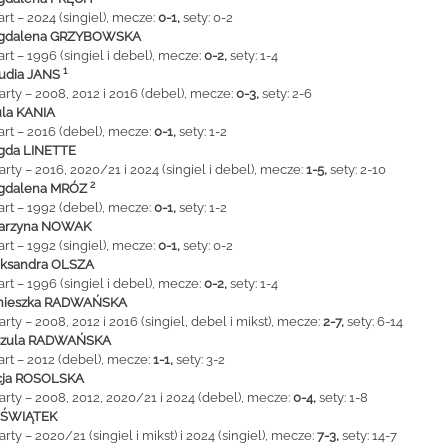
art
– 2024 (singiel), mecze:
0-1,
sety: 0-2
gdalena GRZYBOWSKA
art – 1996 (singiel i debel), mecze:
0-2,
sety: 1-4
1
udia JANS
arty – 2008, 2012 i 2016 (debel), mecze:
0-3,
sety: 2-6
la KANIA
art – 2016 (debel), mecze:
0-1,
sety: 1-2
gda LINETTE
arty – 2016, 2020/21 i 2024 (singiel i debel), mecze:
1-5,
sety: 2-10
2
gdalena MRÓZ
art – 1992 (debel), mecze:
0-1,
sety: 1-2
tarzyna NOWAK
art – 1992 (singiel), mecze:
0-1,
sety: 0-2
eksandra OLSZA
art – 1996 (singiel i debel), mecze:
0-2,
sety: 1-4
nieszka RADWAŃSKA
arty – 2008, 2012 i 2016 (singiel, debel i mikst), mecze:
2-7,
sety: 6-14
szula RADWAŃSKA
art – 2012 (debel), mecze:
1-1,
sety: 3-2
cja ROSOLSKA
arty – 2008, 2012, 2020/21 i 2024 (debel), mecze:
0-4,
sety: 1-8
a ŚWIĄTEK
arty – 2020/21 (singiel i mikst) i 2024 (singiel), mecze:
7-3,
sety: 14-7