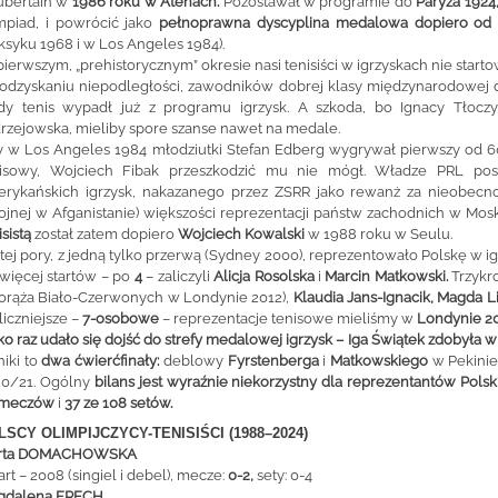
ubertain w
1986 roku w Atenach.
Pozostawał w programie do
Paryża 1924
mpiad, i powrócić jako
pełnoprawna dyscyplina medalowa dopiero od
syku 1968 i w Los Angeles 1984).
ierwszym, „prehistorycznym” okresie nasi tenisiści w igrzyskach nie startow
odzyskaniu niepodległości, zawodników dobrej klasy międzynarodowej do
dy tenis wypadł już z programu igrzysk. A szkoda, bo Ignacy Tłocz
rzejowska, mieliby spore szanse nawet na medale.
 w Los Angeles 1984 młodziutki Stefan Edberg wygrywał pierwszy od 60 la
nisowy, Wojciech Fibak przeszkodzić mu nie mógł. Władze PRL posł
rykańskich igrzysk, nakazanego przez ZSRR jako rewanż za nieobecność
ojnej w Afganistanie) większości reprezentacji państw zachodnich w Mo
isistą
został zatem dopiero
Wojciech Kowalski
w 1988 roku w Seulu.
tej pory, z jedną tylko przerwą (Sydney 2000), reprezentowało Polskę w 
więcej startów – po
4
– zaliczyli
Alicja Rosolska
i
Marcin Matkowski.
Trzykro
orąża Biało-Czerwonych w Londynie 2012),
Klaudia Jans-Ignacik, Magda L
liczniejsze –
7-osobowe
– reprezentacje tenisowe mieliśmy w
Londynie 2
ko raz
udało się dojść do strefy medalowej igrzysk
– Iga Świątek zdobyła w
iki to
dwa ćwierćfinały:
deblowy
Fyrstenberga
i
Matkowskiego
w Pekinie
20/21. Ogólny
bilans jest wyraźnie niekorzystny dla reprezentantów Polski
 meczów
i
37 ze 108 setów.
LSCY OLIMPIJCZYCY-TENISIŚCI (1988–2024)
rta DOMACHOWSKA
art – 2008 (singiel i debel), mecze:
0-2,
sety: 0-4
gdalena FRĘCH