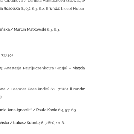
ka Cibulkova / Daniela Hantuchova (Słowacja)
ja Rosolska
6:7(5), 6:3, 6:2;
II runda:
Liezel Huber
ańska / Marcin Matkowski
6:3, 6:3.
, 7:6(10).
7:5; Anastazja Pawljuczenkowa (Rosja) –
Magda
a / Leander Paes (Indie) 6:4, 7:6(6);
II runda:
).
3
udia Jans-Ignacik
/ Paula Kania
6:4, 5:7, 6:3.
ńska / Łukasz Kubot
4:6, 7:6(1), 10-8.