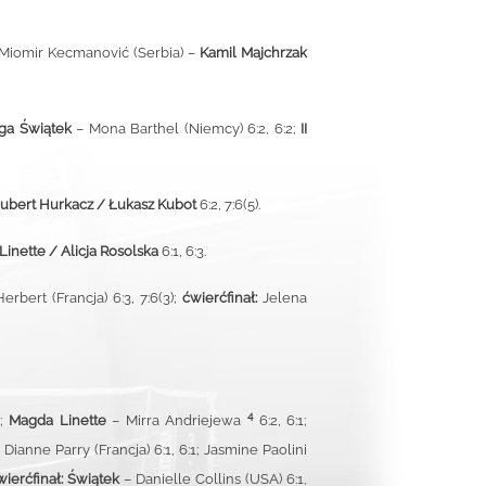
4; Miomir Kecmanović (Serbia) –
Kamil Majchrzak
ga Świątek
– Mona Barthel (Niemcy)
6:2, 6:2;
II
ubert Hurkacz
/ Łukasz Kubot
6:2, 7:6(5).
inette / Alicja Rosolska
6:1, 6:3.
bert (Francja) 6:3, 7:6(3);
ćwierćfinał:
Jelena
4
5;
Magda Linette
– Mirra Andriejewa
6:2, 6:1;
Dianne Parry (Francja) 6:1, 6:1; Jasmine Paolini
wierćfinał:
Świątek
–
Danielle Collins (USA) 6:1,