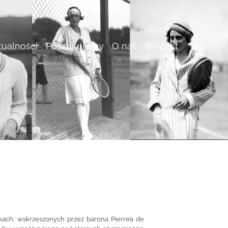
tualności
Poszukujemy
O nas
Kontakt
ach, wskrzeszonych przez barona Pierre’a de