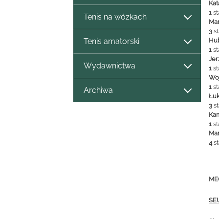
Ka
1
st
Tenis na wózkach
Ma
3
st
Hu
Tenis amatorski
1
st
Je
Wydawnictwa
1
st
Wo
1
st
Archiwa
Łu
3
st
Ka
1
st
Ma
4
st
ME
SE