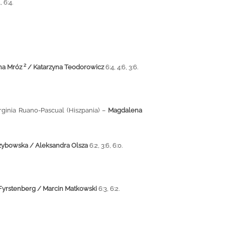
, 6:4.
2
na Mróz
/ Katarzyna Teodorowicz
6:4, 4:6, 3:6.
Virginia Ruano-Pascual (Hiszpania) –
Magdalena
zybowska / Aleksandra Olsza
6:2, 3:6, 6:0.
Fyrstenberg / Marcin Matkowski
6:3, 6:2.