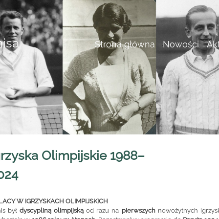
nisa
Strona główna
Nowości
Ak
grzyska Olimpijskie 1988–
024
LACY W IGRZYSKACH OLIMPIJSKICH
is był
dyscypliną olimpijską
od razu na
pierwszych
nowożytnych igrzysk