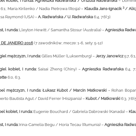
el kobiet, I runda:
Agnieszka Radwańska / Urszula Radwańska
– Domini
3
, 6:1; Maria Kirilenko / Nadia Pietrowa (Rosja) –
Klaudia Jans-Ignacik
/ Alic
isa Raymond (USA) –
A. Radwańska / U. Radwańska
6:4, 7:6(3).
st, I runda:
Lleyton Hewitt / Samantha Stosur (Australia) –
Agnieszka Radw
 DE JANEIRO 2016
(7 zawodników; mecze: 1-6, sety: 5-12)
giel mężczyzn, I runda:
Gilles Müller (Luksemburg) –
Jerzy Janowicz
5:7, 6:1
giel kobiet, I runda:
Saisai Zheng (Chiny) –
Agnieszka Radwańska
6:4, 
ette
6:0, 6:3.
el mężczyzn, I runda:
Łukasz Kubot / Marcin Matkowski
– Rohan Bopann
erto Bautista Agut / David Ferrer (Hiszpania) –
Kubot / Matkowski
6:3, 7:6(5
el kobiet, I runda:
Eugenie Bouchard / Gabriela Dabrowski (Kanada) –
Kla
st, I runda:
Irina-Camelia Begu / Horia Tecau (Rumunia) –
Agnieszka Radwa