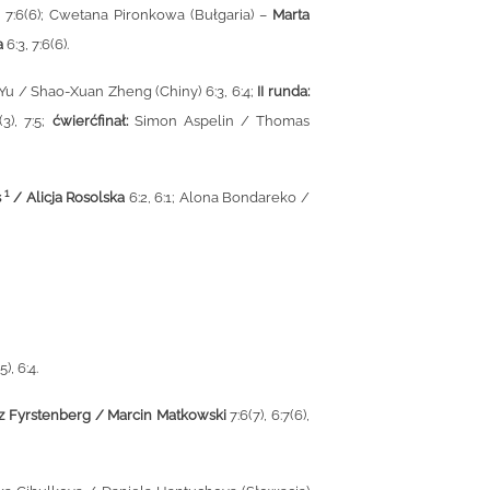
, 7:6(6); Cwetana Pironkowa (Bułgaria)
–
Marta
a
6:3, 7:6(6).
Yu / Shao-Xuan Zheng (Chiny) 6:3, 6:4;
II runda:
3), 7:5;
ćwierćfinał:
Simon Aspelin / Thomas
1
s
/ Alicja Rosolska
6:2, 6:1; Alona Bondareko /
5), 6:4.
z Fyrstenberg / Marcin Matkowski
7:6(7), 6:7(6),