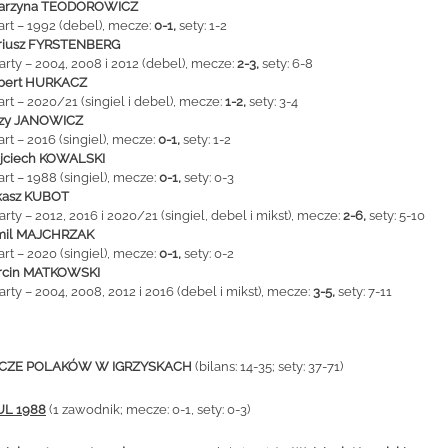
tarzyna TEODOROWICZ
art – 1992 (debel), mecze:
0-1,
sety: 1-2
riusz FYRSTENBERG
arty – 2004, 2008 i 2012 (debel), mecze:
2-3,
sety: 6-8
bert HURKACZ
art – 2020/21 (singiel i debel), mecze:
1-2,
sety: 3-4
rzy JANOWICZ
art – 2016 (singiel), mecze:
0-1,
sety: 1-2
jciech KOWALSKI
art – 1988 (singiel), mecze:
0-1,
sety: 0-3
kasz KUBOT
arty – 2012, 2016 i 2020/21 (singiel, debel i mikst), mecze:
2-6,
sety: 5-10
mil MAJCHRZAK
art – 2020 (singiel), mecze:
0-1,
sety: 0-2
rcin MATKOWSKI
arty – 2004, 2008, 2012 i 2016 (debel i mikst), mecze:
3-5,
sety: 7-11
CZE POLAKÓW W IGRZYSKACH
(bilans: 14-35; sety: 37-71)
UL 1988
(1 zawodnik; mecze: 0-1, sety: 0-3)