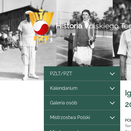
Historia
Polskiego Te
PZLT/PZT
Kalendarium
I
Galeria osób
2
Mistrzostwa Polski
PO
Ten