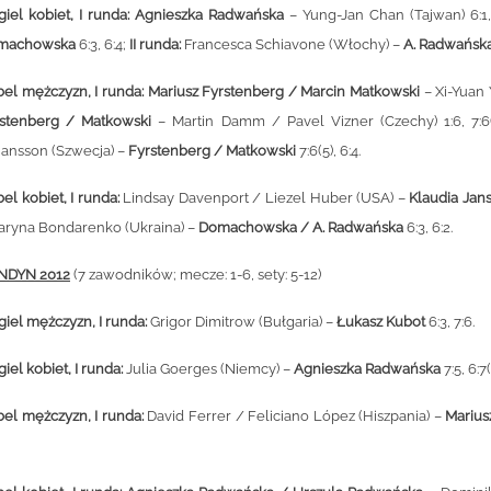
giel kobiet, I runda:
Agnieszka Radwańska
– Yung-Jan Chan (Tajwan) 6:1
machowska
6:3, 6:4;
II runda:
Francesca Schiavone (Włochy) –
A.
Radwańsk
el mężczyzn, I runda:
Mariusz Fyrstenberg / Marcin Matkowski
– Xi-Yuan 
stenberg / Matkowski
– Martin Damm / Pavel Vizner (Czechy) 1:6, 7:6(
ansson (Szwecja) –
Fyrstenberg / Matkowski
7:6(5), 6:4.
el kobiet, I runda:
Lindsay Davenport / Liezel Huber (USA) –
Klaudia Jan
aryna Bondarenko (Ukraina)
–
Domachowska / A. Radwańska
6:3, 6:2.
NDYN 2012
(7 zawodników; mecze: 1-6, sety: 5-12)
giel mężczyzn, I runda:
Grigor Dimitrow (Bułgaria) –
Łukasz Kubot
6:3, 7:6.
giel kobiet, I runda:
Julia Goerges (Niemcy) –
Agnieszka
Radwańska
7:5, 6:7(
el mężczyzn, I runda:
David Ferrer / Feliciano López (Hiszpania) –
Marius