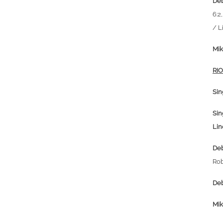
Deb
6:2
/ L
Mik
RIO
Sin
Sin
Lin
Deb
Rob
Deb
Mik