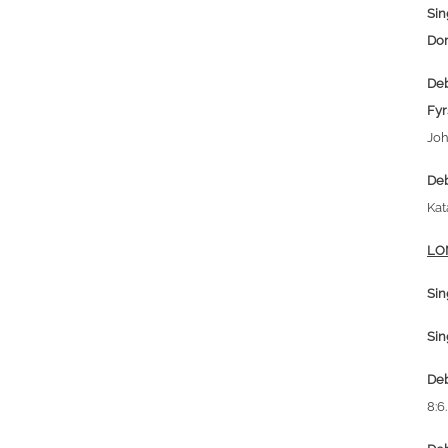
Sin
Do
Deb
Fyr
Joh
Deb
Kat
LO
Sin
Sin
Deb
8:6.