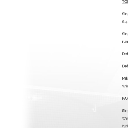
TO
Sin
6:4,
Sin
run
Deb
Deb
Mik
Wie
PA
Sin
Wik
(W