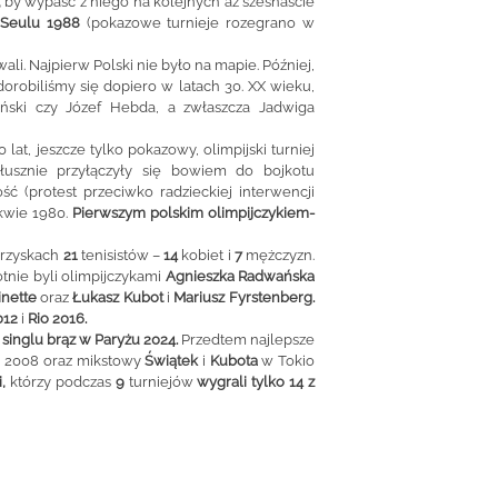
,
by wypaść z niego na kolejnych aż szesnaście
 Seulu 1988
(pokazowe turnieje rozegrano w
ali. Najpierw Polski nie było na mapie. Później,
robiliśmy się dopiero w latach 30. XX wieku,
yński czy Józef Hebda, a zwłaszcza Jadwiga
t, jeszcze tylko pokazowy, olimpijski turniej
usznie przyłączyły się bowiem do bojkotu
 (protest przeciwko radzieckiej interwencji
skwie 1980.
Pierwszym polskim olimpijczykiem-
igrzyskach
21
tenisistów –
14
kobiet i
7
mężczyzn.
tnie byli olimpijczykami
Agnieszka Radwańska
inette
oraz
Łukasz Kubot
i
Mariusz Fyrstenberg.
012
i
Rio 2016.
 singlu brąz w Paryżu 2024.
Przedtem najlepsze
 2008 oraz mikstowy
Świątek
i
Kubota
w Tokio
,
którzy podczas
9
turniejów
wygrali tylko 14 z