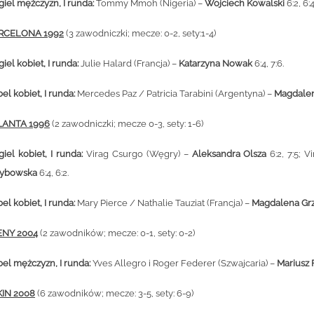
giel mężczyzn, I runda:
Tommy Mmoh (Nigeria) –
Wojciech Kowalski
6:2, 6:4
RCELONA 1992
(3 zawodniczki; mecze: 0-2, sety:1-4)
giel kobiet, I runda:
Julie Halard (Francja) –
Katarzyna Nowak
6:4, 7:6.
el kobiet, I runda:
Mercedes Paz / Patricia Tarabini (Argentyna) –
Magdale
LANTA 1996
(2 zawodniczki; mecze 0-3, sety: 1-6)
giel kobiet, I runda:
Virag Csurgo (Węgry) –
Aleksandra Olsza
6:2, 7:5; 
zybowska
6:4, 6:2.
el kobiet, I runda:
Mary Pierce / Nathalie Tauziat (Francja) –
Magdalena
Gr
ENY 2004
(2 zawodników; mecze: 0-1, sety: 0-2)
el mężczyzn, I runda:
Yves Allegro i Roger Federer (Szwajcaria) –
Mariusz 
KIN 2008
(6 zawodników; mecze: 3-5, sety: 6-9)