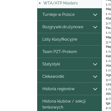
WTA/ATP Masters
1
st
Ma
1
st
Turnieje w Polsce
Kla
3
st
Rozgrywki drużynowe
Pau
1
st
Ma
Listy klasyfikacyjne
3
st
Ma
Team PZT-Prokom
1
st
Ka
1
st
Statystyki
Al
1
st
Ag
Ciekawostki
3
st
Ur
Historia regionów
1
st
Ali
4
st
Historia klubów / sekcji
Ig
tenisowych
2
st