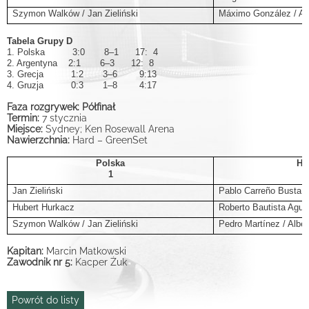
Szymon Walków / Jan Zieliński
Máximo González / An
Tabela Grupy D
1. Polska 3:0 8–1 17: 4
2. Argentyna 2:1 6–3 12: 8
3. Grecja 1:2 3–6 9:13
4. Gruzja 0:3 1–8 4:17
Faza rozgrywek: Półfinał
Termin:
7 stycznia
Miejsce:
Sydney; Ken Rosewall Arena
Nawierzchnia:
Hard – GreenSet
Polska
Hi
1
Jan Zieliński
Pablo Carreño Busta
Hubert Hurkacz
Roberto Bautista Agut
Szymon Walków / Jan Zieliński
Pedro Martínez / Albe
Kapitan:
Marcin Matkowski
Zawodnik nr 5:
Kacper Żuk
Powrót do listy