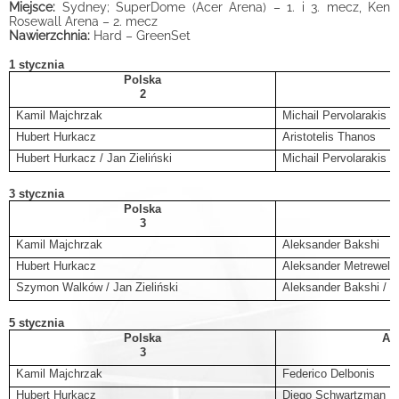
Miejsce:
Sydney; SuperDome (Acer Arena) – 1. i 3. mecz, Ken
Rosewall Arena – 2. mecz
Nawierzchnia:
Hard – GreenSet
1 stycznia
Polska
G
2
Kamil Majchrzak
Michail Pervolarakis
Hubert Hurkacz
Aristotelis Thanos
Hubert Hurkacz / Jan Zieliński
Michail Pervolarakis /
3 stycznia
Polska
G
3
Kamil Majchrzak
Aleksander Bakshi
Hubert Hurkacz
Aleksander Metreweli j
Szymon Walków / Jan Zieliński
Aleksander Bakshi / 
5 stycznia
Polska
Ar
3
Kamil Majchrzak
Federico Delbonis
Hubert Hurkacz
Diego Schwartzman