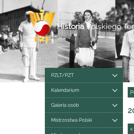
Historia
Polskiego Te
PZLT/PZT
Kalendarium
P
Galeria osób
2
Mistrzostwa Polski
<