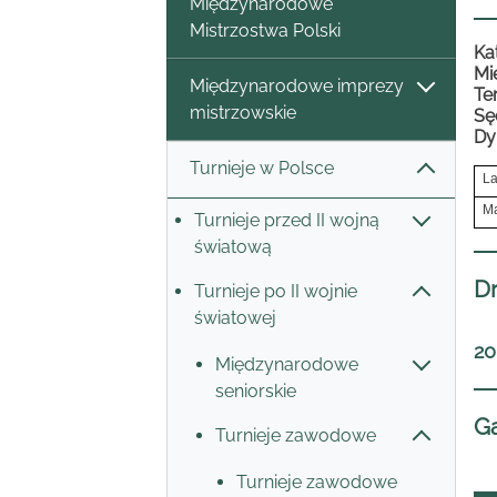
Międzynarodowe
Mistrzostwa Polski
Ka
Mi
Międzynarodowe imprezy
Te
mistrzowskie
Sę
Dy
Turnieje w Polsce
La
Ma
Turnieje przed II wojną
światową
Dr
Turnieje po II wojnie
światowej
20
Międzynarodowe
seniorskie
Ga
Turnieje zawodowe
Turnieje zawodowe