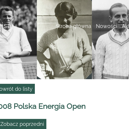
nisa
Strona główna
Nowości
Ak
owrót do listy
008 Polska Energia Open
 Zobacz poprzedni