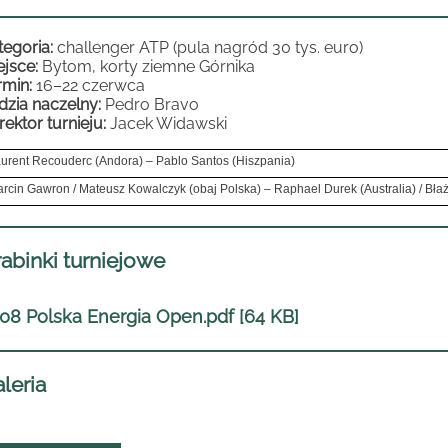
tegoria:
challenger ATP (pula nagród 30 tys. euro)
ejsce:
Bytom, korty ziemne Górnika
rmin:
16–22 czerwca
dzia naczelny:
Pedro Bravo
rektor turnieju:
Jacek Widawski
urent Recouderc (Andora) – Pablo Santos (Hiszpania)
rcin Gawron / Mateusz Kowalczyk (obaj Polska) – Raphael Durek (Australia) / Błaż
abinki turniejowe
08 Polska Energia Open.pdf [64 KB]
leria