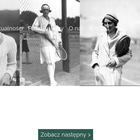
tualności
Poszukujemy
O nas
Kontakt
Zobacz następny >