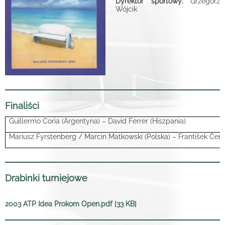
Dyrektor sportowy:
Grzegorz
Wójcik
Finaliści
Guillermo Coria (Argentyna) – David Ferrer (Hiszpania)
Mariusz Fyrstenberg / Marcin Matkowski (Polska) – František Čer
Drabinki turniejowe
2003 ATP Idea Prokom Open.pdf [33 KB]