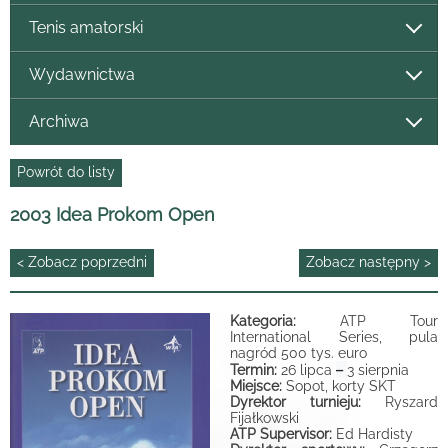
Tenis amatorski
Wydawnictwa
Archiwa
Powrót do listy
2003 Idea Prokom Open
< Zobacz poprzedni
Zobacz następny >
Kategoria:
ATP Tour
International Series, pula
nagród 500 tys. euro
–
Termin:
26 lipca
3 sierpnia
Miejsce:
Sopot, korty SKT
Dyrektor turnieju:
Ryszard
Fijałkowski
ATP Supervisor:
Ed Hardisty