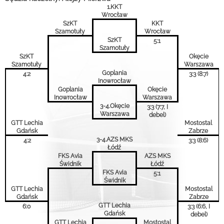
1.KKT
Wrocław
SzKT
KKT
Szamotuły
Wrocław
SzKT
5:1
Szamotuły
SzKT
Okęcie
Szamotuły
Warszawa
Goplania
4:2
3:3 (8:7)
Inowrocław
Goplania
Okęcie
Inowrocław
Warszawa
3-4.Okęcie
3:3 (7:7, I
Warszawa
debel)
GTT Lechia
Mostostal
Gdańsk
Zabrze
3-4.AZS MKS
4:2
3:3 (8:6)
Łódź
FKS Avia
AZS MKS
Świdnik
Łódź
FKS Avia
5:1
Świdnik
GTT Lechia
Mostostal
Gdańsk
Zabrze
GTT Lechia
6:0
3:3 (6:6, I
Gdańsk
debel)
GTT Lechia
Mostostal