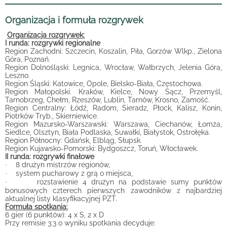
Organizacja i formuła rozgrywek
Organizacja rozgrywek:
I runda: rozgrywki regionalne
Region Zachodni: Szczecin, Koszalin, Piła, Gorzów Wlkp., Zielona
Góra, Poznań.
Region Dolnośląski: Legnica, Wrocław, Wałbrzych, Jelenia Góra,
Leszno.
Region Śląski: Katowice, Opole, Bielsko-Biała, Częstochowa.
Region Małopolski: Kraków, Kielce, Nowy Sącz, Przemyśl,
Tarnobrzeg, Chełm, Rzeszów, Lublin, Tarnów, Krosno, Zamość.
Region Centralny: Łódź, Radom, Sieradz, Płock, Kalisz, Konin,
Piotrków Tryb., Skierniewice.
Region Mazursko-Warszawski: Warszawa, Ciechanów, Łomża,
Siedlce, Olsztyn, Biała Podlaska, Suwałki, Białystok, Ostrołęka.
Region Północny: Gdańsk, Elbląg, Słupsk.
Region Kujawsko-Pomorski: Bydgoszcz, Toruń, Włocławek.
II runda: rozgrywki finałowe
8 drużyn mistrzów regionów,
·
system pucharowy z grą o miejsca,
·
rozstawienie 4 drużyn na podstawie sumy punktów
·
bonusowych czterech pierwszych zawodników z najbardziej
aktualnej listy klasyfikacyjnej PZT.
Formuła spotkania:
6 gier (6 punktów): 4 x S, 2 x D
Przy remisie 3:3 o wyniku spotkania decyduje: