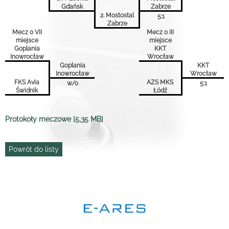
Gdańsk
Zabrze
2. Mostostal
5:1
Zabrze
Mecz o VII
Mecz o III
miejsce
miejsce
Goplania
KKT
Inowrocław
Wrocław
Goplania
KKT
Inowrocław
Wrocław
FKS Avia
AZS MKS
w/o
5:1
Świdnik
Łódź
Protokoły meczowe [5,35 MB]
Powrót do listy