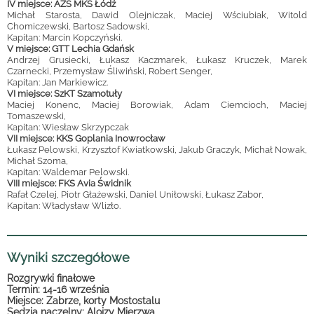
IV miejsce:
AZS MKS Łódź
Michał Starosta, Dawid Olejniczak, Maciej Wściubiak, Witold
Chomiczewski, Bartosz Sadowski,
Kapitan: Marcin Kopczyński.
V miejsce: GTT Lechia Gdańsk
Andrzej Grusiecki, Łukasz Kaczmarek, Łukasz Kruczek, Marek
Czarnecki, Przemysław Śliwiński, Robert Senger,
Kapitan: Jan Markiewicz.
VI miejsce: SzKT Szamotuły
Maciej Konenc, Maciej Borowiak, Adam Ciemcioch, Maciej
Tomaszewski,
Kapitan: Wiesław Skrzypczak
VII miejsce: KKS Goplania Inowrocław
Łukasz Pelowski, Krzysztof Kwiatkowski, Jakub Graczyk, Michał Nowak,
Michał Szoma,
Kapitan: Waldemar Pelowski.
VIII miejsce: FKS Avia Świdnik
Rafał Czelej, Piotr Głażewski, Daniel Uniłowski, Łukasz Zabor,
Kapitan: Władysław Wlizło.
Wyniki szczegółowe
Rozgrywki finałowe
Termin: 14-16 września
Miejsce: Zabrze, korty Mostostalu
Sędzia naczelny: Alojzy Mierzwa