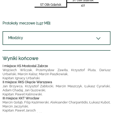
ST Olik Gdańsk
ST Olik Gdańsk
4:2
Protokoły meczowe [1,97 MB]
Młodzicy
Wyniki końcowe
I miejsce: KS Mostostal Zabrze
Wojciech Wilczak, Przemysław Zawiła, Krzysztof Pluta, Dariusz
Urbański, Marcin Kalisz, Marcin Paszkowiak,
Kapitan: Ignacy Urbański.
II miejsce: RKS Okęcie Warszawa
Jan Brzywca, Krzysztof Zabłocki, Marcin Maszczyk, Łukasz Cyrański,
Adam Chadaj, Jan Guzowski,
Kapitan: Paweł Kalinowski.
III miejsce: KKT Wrocław
Marcin Gołąb, Filip Kazimierski, Aleksander Charpantidis, Łukasz Kubot,
Marcin Jaczyński,
Kapitan: Paweł Jaroch