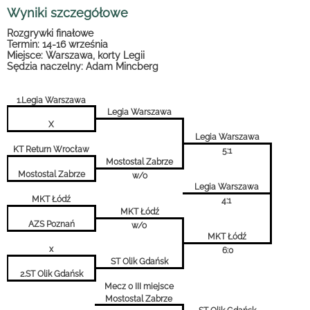
Wyniki szczegółowe
Rozgrywki finałowe
Termin: 14-16 września
Miejsce: Warszawa, korty Legii
Sędzia naczelny: Adam Mincberg
1.Legia Warszawa
Legia Warszawa
X
Legia Warszawa
KT Return Wrocław
5:1
Mostostal Zabrze
Mostostal Zabrze
w/o
Legia Warszawa
MKT Łódź
4:1
MKT Łódź
AZS Poznań
w/o
MKT Łódź
x
6:0
ST Olik Gdańsk
2.ST Olik Gdańsk
Mecz o III miejsce
Mostostal Zabrze