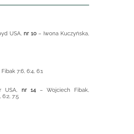
loyd USA,
nr 10
– Iwona Kuczyńska,
ibak 7:6, 6:4, 6:1
her USA,
nr 14
– Wojciech Fibak,
6:2, 7:5
4