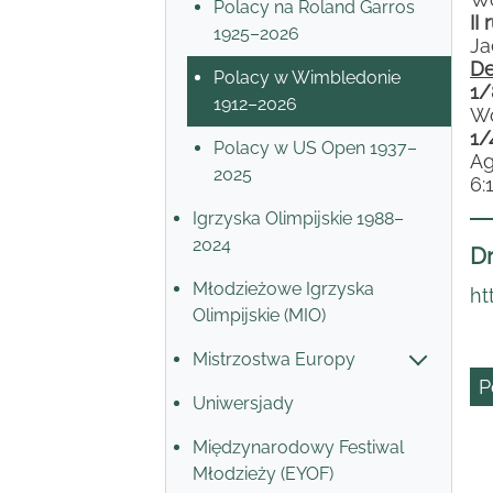
Polacy na Roland Garros
II
1925–2026
Ja
De
Polacy w Wimbledonie
1/
1912–2026
Wo
1/
Polacy w US Open 1937–
Ag
2025
6:1
Igrzyska Olimpijskie 1988–
2024
Dr
Młodzieżowe Igrzyska
ht
Olimpijskie (MIO)
Mistrzostwa Europy
P
Uniwersjady
Międzynarodowy Festiwal
Młodzieży (EYOF)