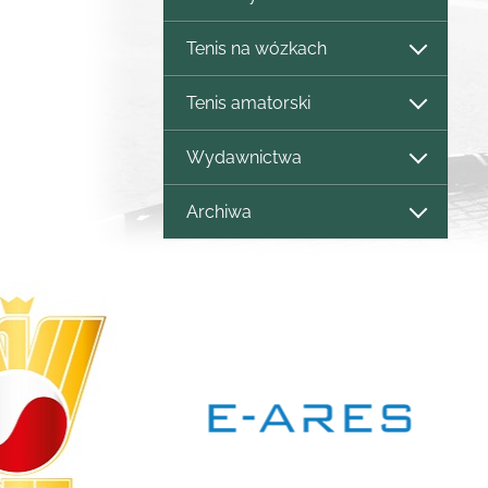
Tenis na wózkach
Tenis amatorski
Wydawnictwa
Archiwa