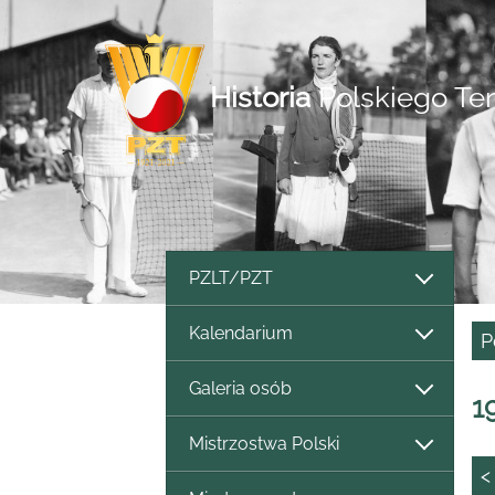
Historia
Polskiego Te
PZLT/PZT
Kalendarium
P
Galeria osób
1
Mistrzostwa Polski
<