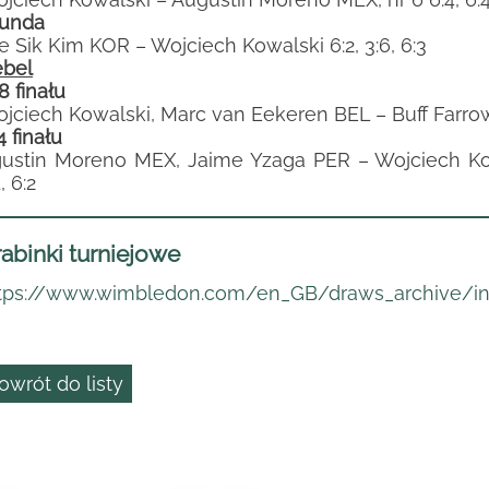
 runda
e Sik Kim KOR – Wojciech Kowalski 6:2, 3:6, 6:3
bel
8 finału
jciech Kowalski, Marc van Eekeren BEL – Buff Farrow 
4 finału
ustin Moreno MEX, Jaime Yzaga PER – Wojciech Kow
, 6:2
abinki turniejowe
tps://www.wimbledon.com/en_GB/draws_archive/in
owrót do listy