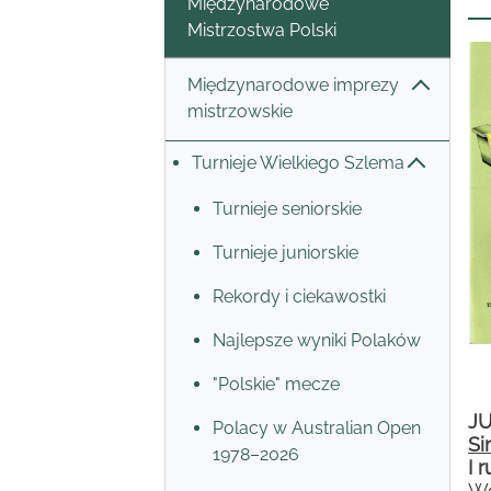
Międzynarodowe
Mistrzostwa Polski
Międzynarodowe imprezy
mistrzowskie
Turnieje Wielkiego Szlema
Turnieje seniorskie
Turnieje juniorskie
Rekordy i ciekawostki
Najlepsze wyniki Polaków
"Polskie" mecze
J
Polacy w Australian Open
Si
1978–2026
I 
Wo