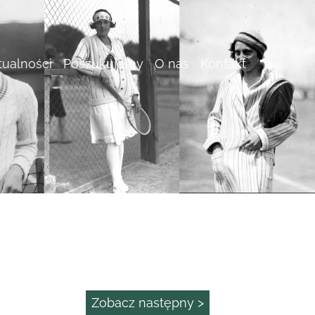
tualności
Poszukujemy
O nas
Kontakt
Zobacz następny >