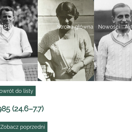
nisa
Strona główna
Nowości
Ak
owrót do listy
985 (24.6–7.7)
 Zobacz poprzedni