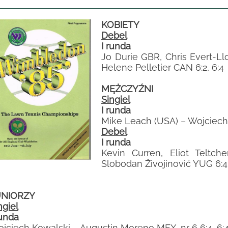
KOBIETY
Debel
I runda
Jo Durie GBR, Chris Evert-L
Helene Pelletier CAN 6:2, 6:4
MĘŻCZYŹNI
Singiel
I runda
Mike Leach (USA) – Wojciech F
Debel
I runda
Kevin Curren, Eliot Teltc
Slobodan Živojinović YUG 6:4, 
UNIORZY
ngiel
runda
jciech Kowalski – Augustin Moreno MEX, nr 6 6:4, 6: