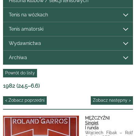
Historia klubów / sekcji tenisowych
Tenis na wózkach
Tenis amatorski
Wydawnictwa
Archiwa
Powrót do listy
1982 (24.5–6.6)
< Zobacz poprzedni
Zobacz następny >
MĘŻCZYŹNI
Singiel
I runda
Wojciech Fibak – Rolf