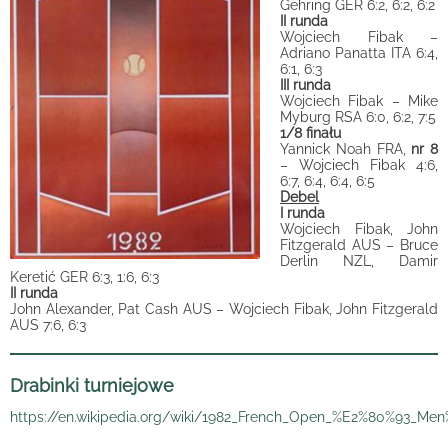
Gehring GER 6:2, 6:2, 6:2
II runda
Wojciech Fibak –
Adriano Panatta ITA 6:4,
6:1, 6:3
III runda
Wojciech Fibak – Mike
Myburg RSA 6:0, 6:2, 7:5
1/8 finału
Yannick Noah FRA,
nr 8
– Wojciech Fibak 4:6,
6:7, 6:4, 6:4, 6:5
Debel
I runda
Wojciech Fibak, John
Fitzgerald AUS – Bruce
Derlin NZL, Damir
Keretić GER 6:3, 1:6, 6:3
II runda
John Alexander, Pat Cash AUS – Wojciech Fibak, John Fitzgerald
AUS 7:6, 6:3
Drabinki turniejowe
https://en.wikipedia.org/wiki/1982_French_Open_%E2%80%93_Men