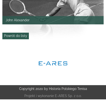
John Alexander
Powrót do listy
Copyright 2020 by Historia Polskiego Tenisa
Projekt i wykonanie
E-ARES Sp. z o.o.