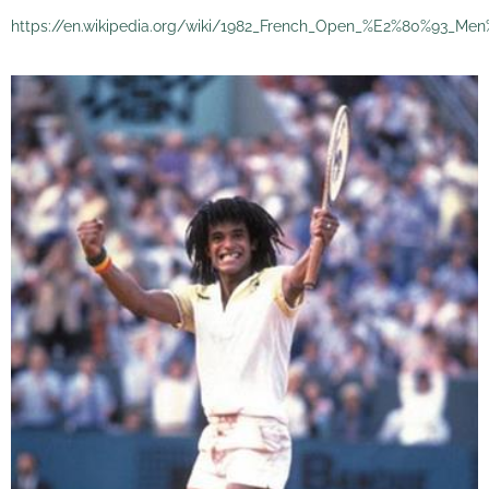
https://en.wikipedia.org/wiki/1982_French_Open_%E2%80%93_Me