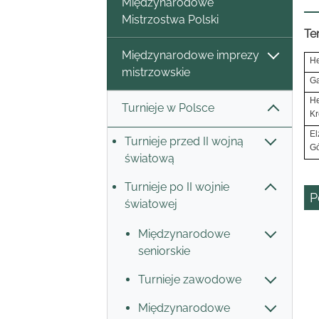
Międzynarodowe
Mistrzostwa Polski
Te
Międzynarodowe imprezy
He
mistrzowskie
Ga
He
Turnieje w Polsce
Kr
El
Turnieje przed II wojną
Gó
światową
Turnieje po II wojnie
P
światowej
Międzynarodowe
seniorskie
Turnieje zawodowe
Międzynarodowe