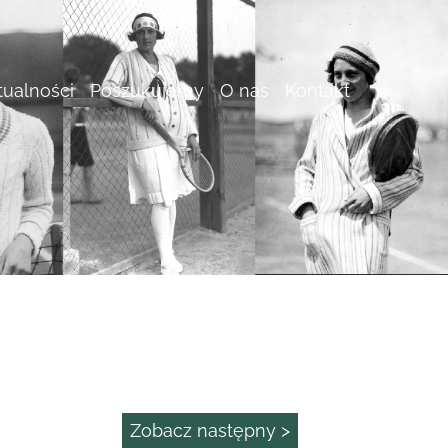
tualności
Poszukujemy
O nas
Kontakt
Zobacz następny >