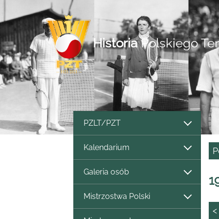
Historia
Polskiego Te
PZLT/PZT
Kalendarium
P
Galeria osób
1
Mistrzostwa Polski
<