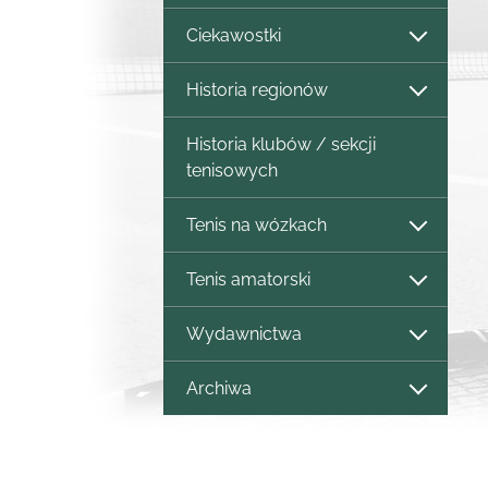
Ciekawostki
Historia regionów
Historia klubów / sekcji
tenisowych
Tenis na wózkach
Tenis amatorski
Wydawnictwa
Archiwa