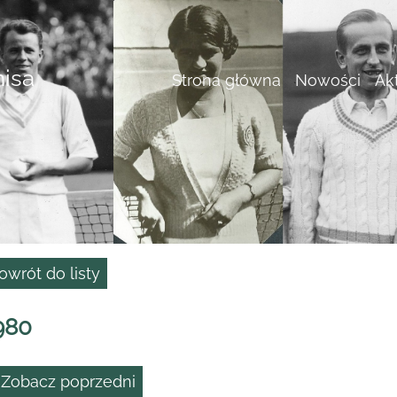
nisa
Strona główna
Nowości
Ak
owrót do listy
980
 Zobacz poprzedni