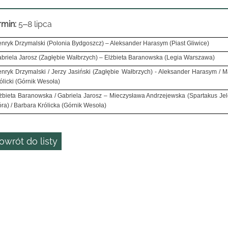
rmin:
5
8 lipca
–
nryk Drzymalski (Polonia Bydgoszcz) – Aleksander Harasym (Piast Gliwice)
briela Jarosz (Zagłębie Wałbrzych) – Elżbieta Baranowska (Legia Warszawa)
nryk Drzymalski / Jerzy Jasiński (Zagłębie Wałbrzych) - Aleksander Harasym / M
ólicki (Górnik Wesoła)
żbieta Baranowska / Gabriela Jarosz – Mieczysława Andrzejewska (Spartakus Jel
ra) / Barbara Królicka (Górnik Wesoła)
owrót do listy