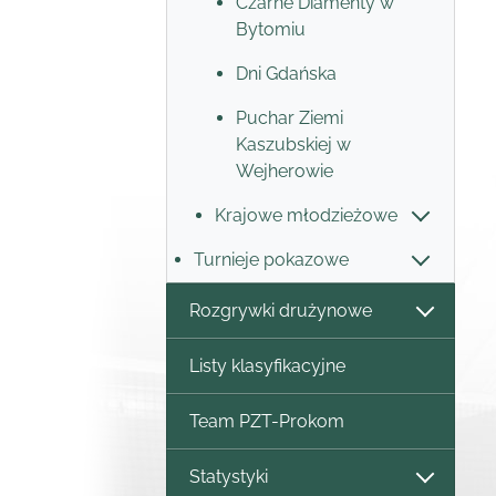
Czarne Diamenty w
Bytomiu
Dni Gdańska
Puchar Ziemi
Kaszubskiej w
Wejherowie
Krajowe młodzieżowe
Turnieje pokazowe
Rozgrywki drużynowe
Listy klasyfikacyjne
Team PZT-Prokom
Statystyki