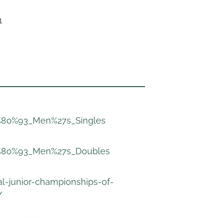
1
2%80%93_Men%27s_Singles
E2%80%93_Men%27s_Doubles
l-junior-championships-of-
/