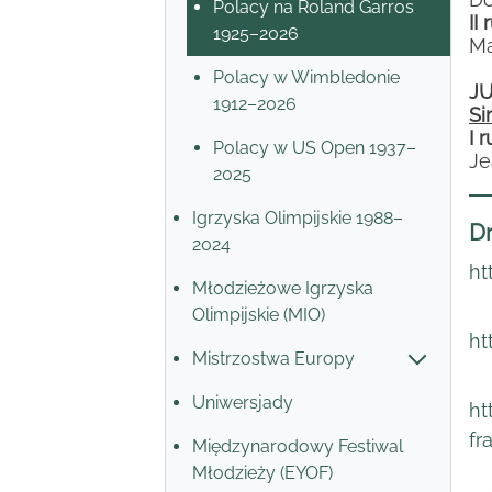
Polacy na Roland Garros
II
1925–2026
Ma
Polacy w Wimbledonie
J
1912–2026
Si
I 
Polacy w US Open 1937–
Je
2025
Igrzyska Olimpijskie 1988–
Dr
2024
ht
Młodzieżowe Igrzyska
Olimpijskie (MIO)
ht
Mistrzostwa Europy
Uniwersjady
ht
fr
Międzynarodowy Festiwal
Młodzieży (EYOF)