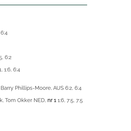
 6:4
, 6:2
1, 1:6, 6:4
arry Phillips-Moore, AUS 6:2, 6:4
ak, Tom Okker NED,
nr 1
1:6, 7:5, 7:5