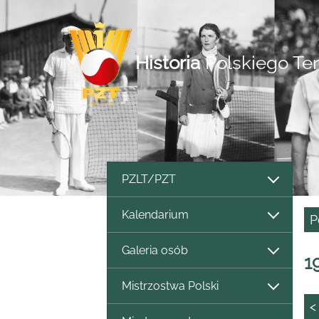
Historia
Polskiego Te
PZLT/PZT
Kalendarium
P
Galeria osób
1
Mistrzostwa Polski
<