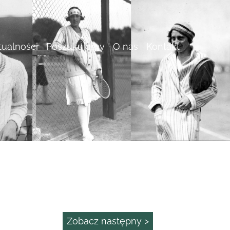
tualności
Poszukujemy
O nas
Kontakt
Zobacz następny >