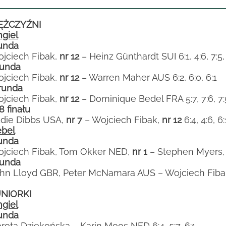
ĘŻCZYŹNI
ngiel
runda
jciech Fibak,
nr 12
– Heinz Günthardt SUI 6:1, 4:6, 7:5,
 runda
jciech Fibak,
nr 12
– Warren Maher AUS 6:2, 6:0, 6:1
I runda
jciech Fibak,
nr 12
– Dominique Bedel FRA 5:7, 7:6, 7:5
8 finału
die Dibbs USA,
nr 7
– Wojciech Fibak,
nr 12
6:4, 4:6, 6:
bel
runda
jciech Fibak, Tom Okker NED,
nr 1
– Stephen Myers, B
 runda
hn Lloyd GBR, Peter McNamara AUS – Wojciech Fib
NIORKI
ngiel
runda
rota Dziekońska – Karin Moos NED 6:4, 5:7, 6:1