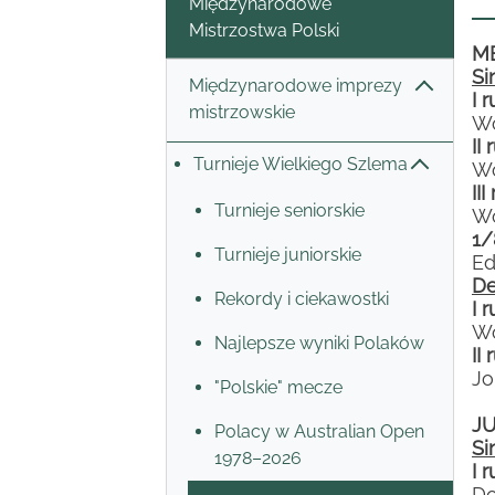
Międzynarodowe
Mistrzostwa Polski
M
Si
Międzynarodowe imprezy
I 
mistrzowskie
Wo
II
Turnieje Wielkiego Szlema
Wo
II
Turnieje seniorskie
Wo
1/
Turnieje juniorskie
Ed
De
Rekordy i ciekawostki
I 
Wo
Najlepsze wyniki Polaków
II
Jo
"Polskie" mecze
JU
Polacy w Australian Open
Si
1978–2026
I 
Do