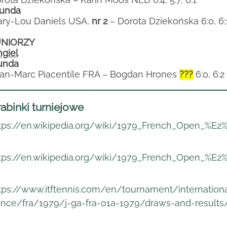
 runda
ry-Lou Daniels USA,
nr 2
– Dorota Dziekońska 6:0, 6:
UNIORZY
ngiel
runda
an-Marc Piacentile FRA – Bogdan Hrones
???
6:0, 6:2
abinki turniejowe
tps://en.wikipedia.org/wiki/1979_French_Open_%E
tps://en.wikipedia.org/wiki/1979_French_Open_%
tps://www.itftennis.com/en/tournament/internationa
ance/fra/1979/j-ga-fra-01a-1979/draws-and-results