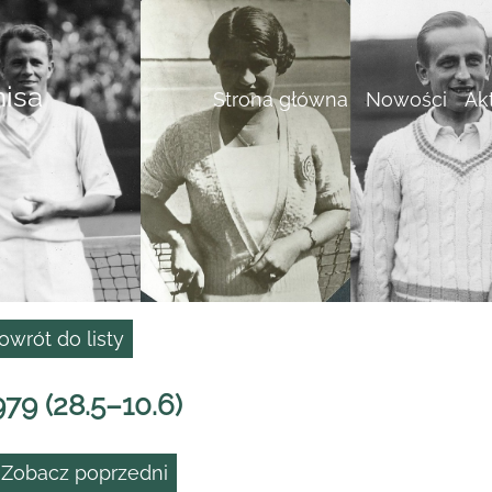
nisa
Strona główna
Nowości
Ak
owrót do listy
979 (28.5–10.6)
 Zobacz poprzedni