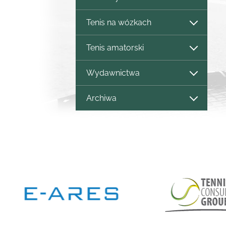
Tenis na wózkach
Tenis amatorski
Wydawnictwa
Archiwa