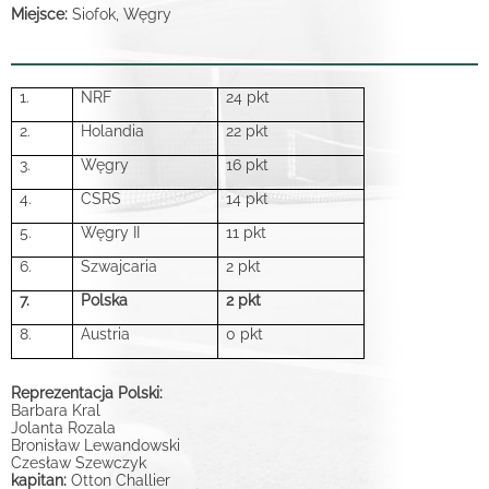
Miejsce:
Siofok, Węgry
1.
NRF
24 pkt
2.
Holandia
22 pkt
3.
Węgry
16 pkt
4.
CSRS
14 pkt
5.
Węgry II
11 pkt
6.
Szwajcaria
2 pkt
7.
Polska
2 pkt
8.
Austria
0 pkt
Reprezentacja Polski:
Barbara Kral
Jolanta Rozala
Bronisław Lewandowski
Czesław Szewczyk
kapitan:
Otton Challier