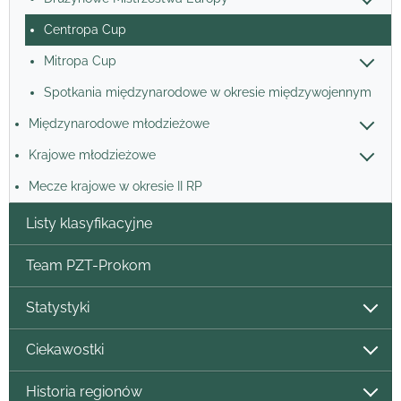
Centropa Cup
Mitropa Cup
Spotkania międzynarodowe w okresie międzywojennym
Międzynarodowe młodzieżowe
Krajowe młodzieżowe
Mecze krajowe w okresie II RP
Listy klasyfikacyjne
Team PZT-Prokom
Statystyki
Ciekawostki
Historia regionów