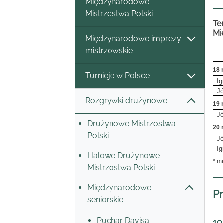
Międzynarodowe
Mistrzostwa Polski
Te
Mi
Międzynarodowe imprezy
mistrzowskie
18 
Turnieje w Polsce
Ig
J
Rozgrywki drużynowe
19 
J
Drużynowe Mistrzostwa
20 
Polski
J
Ig
Halowe Drużynowe
* m
Mistrzostwa Polski
Międzynarodowe
Pr
seniorskie
Puchar Davisa
19