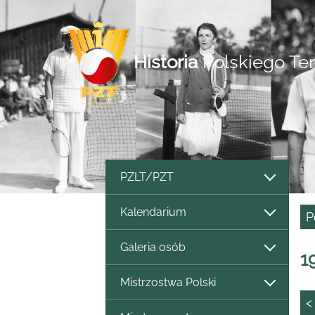
Historia
Polskiego Te
PZLT/PZT
Kalendarium
P
Galeria osób
1
Mistrzostwa Polski
<