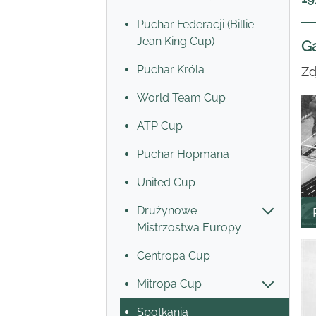
Puchar Federacji (Billie
Jean King Cup)
Ga
Puchar Króla
Zd
World Team Cup
ATP Cup
Puchar Hopmana
United Cup
Drużynowe
Mistrzostwa Europy
Centropa Cup
Mitropa Cup
Spotkania