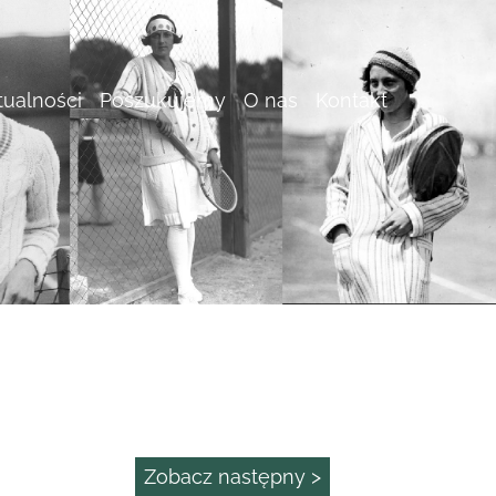
tualności
Poszukujemy
O nas
Kontakt
Zobacz następny >