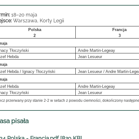
rmin:
18–20 maja
ejsce:
Warszawa, Korty Legii
Polska
Francja
2
3
maja
nacy Tłoczyński
Andre Martin-Legeay
ózef Hebda
Jean Lesueur
maja
ózef Hebda /
Ignacy Tłoczyński
Jean Lesueur / Andre Martin-Lege
maja
ózef Hebda
Andre Martin-Legeay
nacy Tłoczyński
Jean Lesueur
ecz przerwany przy stanie 2-2 w setach z powodu ciemności, dokończony następn
asa pisała
34 Polska - Francja.pdf [829 KB]