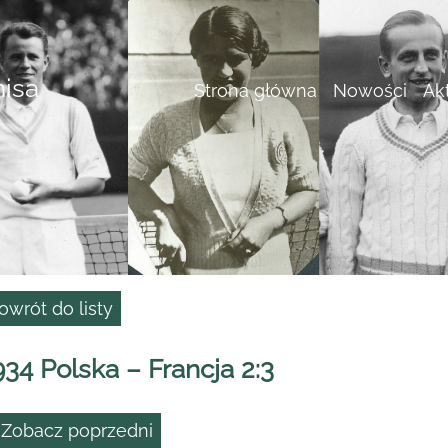
nisa
Strona główna
Nowości
Ak
owrót do listy
934 Polska – Francja 2:3
 Zobacz poprzedni