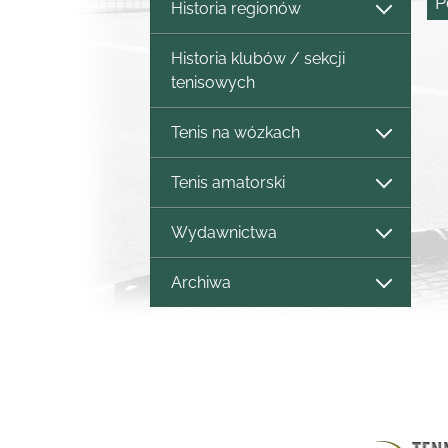
P
Historia regionów
Historia klubów / sekcji
tenisowych
Tenis na wózkach
Tenis amatorski
Wydawnictwa
Archiwa