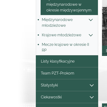
międzynarodowe w
okresie międzywojennym
Międzynarodowe
młodzieżowe
Krajowe młodzieżowe
Mecze krajowe w okresie II
RP
Listy klasyfikacyjne
Team PZT-Prokom
Statystyki
Ciekawostki