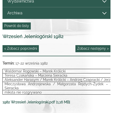
Wydawnictwa
Archiwa
Powrót do listy
Wrzesień Jeleniogórski 1982
< Zobacz poprzedni
Zobacz następny >
Termin:
17
22 września 1982
–
Waldemar Rogowski – Marek Królicki
Teresa Czakańska – Marzena Sieracka
Aleksander Harasym / Marek Królicki – Andrzej Czapracki / Jerzy 
Mieczysława Andrzejewska /
Małgorzata Rejdych-Żydek – J
Sieracka
miksta nie rozgrywano
1982 Wrzesień Jeleniogórski.pdf [1,16 MB]