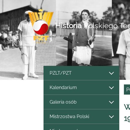
Historia
Polskiego Te
PZLT/PZT
Kalendarium
P
Galeria osób
W
Mistrzostwa Polski
1