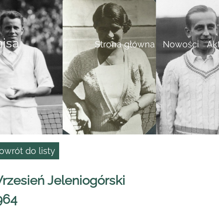
nisa
Strona główna
Nowości
Ak
owrót do listy
rzesień Jeleniogórski
964