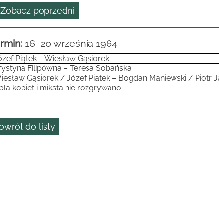
 Zobacz poprzedni
rmin:
16–20 września 1964
ózef Piątek – Wiesław Gąsiorek
rystyna Filipówna – Teresa Sobańska
iesław Gąsiorek / Józef Piątek – Bogdan Maniewski / Piotr 
bla kobiet i miksta nie rozgrywano
owrót do listy