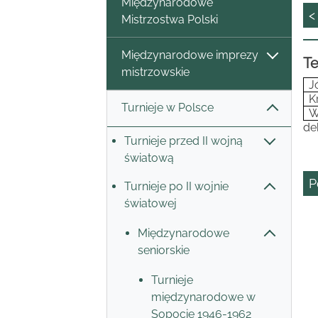
Międzynarodowe
<
Mistrzostwa Polski
Międzynarodowe imprezy
Te
mistrzowskie
J
K
Turnieje w Polsce
W
de
Turnieje przed II wojną
światową
P
Turnieje po II wojnie
światowej
Międzynarodowe
seniorskie
Turnieje
międzynarodowe w
Sopocie 1946-1962