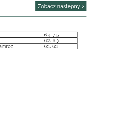
Zobacz następny >
6:4, 7:5
6:2, 6:3
Jamroz
6:1, 6:1