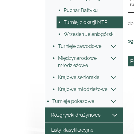
(
Puchar Bałtyku
Turniej z okazji MTP
de
Wrzesień Jeleniogórski
19
Turnieje zawodowe
Międzynarodowe
P
młodzieżowe
Krajowe seniorskie
Krajowe młodzieżowe
Turnieje pokazowe
Rozgrywki drużynowe
Listy klasyfikacyjne