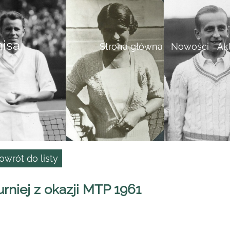
nisa
Strona główna
Nowości
Ak
owrót do listy
urniej z okazji MTP 1961