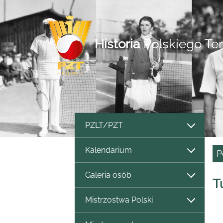
Historia
Polskiego Te
PZLT/PZT
Kalendarium
P
Galeria osób
T
Mistrzostwa Polski