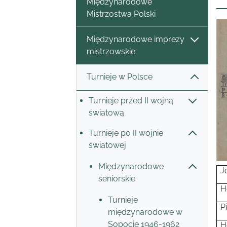
Międzynarodowe
Mistrzostwa Polski
Międzynarodowe imprezy
mistrzowskie
Turnieje w Polsce
Turnieje przed II wojną
światową
Turnieje po II wojnie
światowej
Międzynarodowe
J
seniorskie
H
Turnieje
P
międzynarodowe w
Sopocie 1946-1962
H