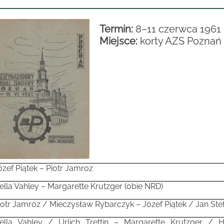
Termin:
8–11 czerwca 1961
Miejsce:
korty AZS Poznań
ózef Piątek – Piotr Jamroz
ella Vahley – Margarette Krutzger (obie NRD)
iotr Jamroz / Mieczysław Rybarczyk – Józef Piątek / Jan Ste
ella Vahley / Urlich Trettin – Margarette Krutzger / 