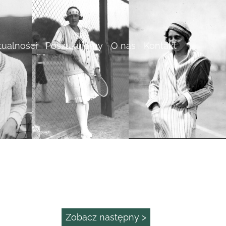
tualności
Poszukujemy
O nas
Kontakt
Zobacz następny >