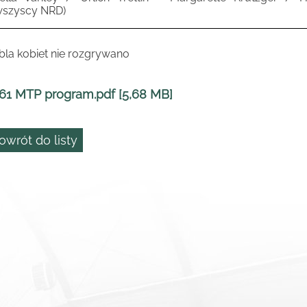
wszyscy NRD)
bla kobiet nie rozgrywano
61 MTP program.pdf [5,68 MB]
owrót do listy