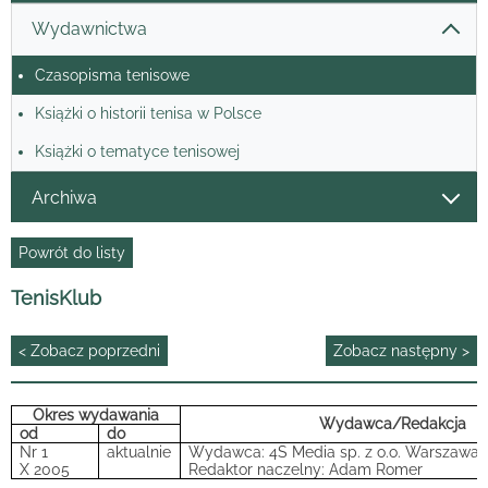
Wydawnictwa
Czasopisma tenisowe
Książki o historii tenisa w Polsce
Książki o tematyce tenisowej
Archiwa
Powrót do listy
TenisKlub
< Zobacz poprzedni
Zobacz następny >
Okres wydawania
Wydawca/Redakcja
od
do
Nr 1
aktualnie
Wydawca: 4S Media sp. z o.o. Warszawa
X 2005
Redaktor naczelny: Adam Romer