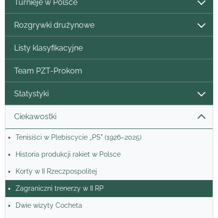
Turnieje w Polsce
Rozgrywki drużynowe
Listy klasyfikacyjne
Team PZT-Prokom
Statystyki
Ciekawostki
Tenisiści w Plebiscycie „PS" (1926–2025)
Historia produkcji rakiet w Polsce
Korty w II Rzeczpospolitej
Zagraniczni trenerzy w II RP
Dwie wizyty Cocheta