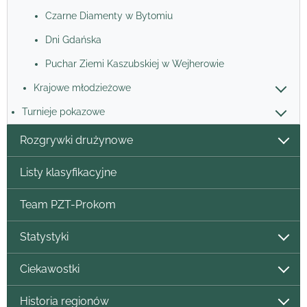
Czarne Diamenty w Bytomiu
Dni Gdańska
Puchar Ziemi Kaszubskiej w Wejherowie
Krajowe młodzieżowe
Turnieje pokazowe
Rozgrywki drużynowe
Listy klasyfikacyjne
Team PZT-Prokom
Statystyki
Ciekawostki
Historia regionów