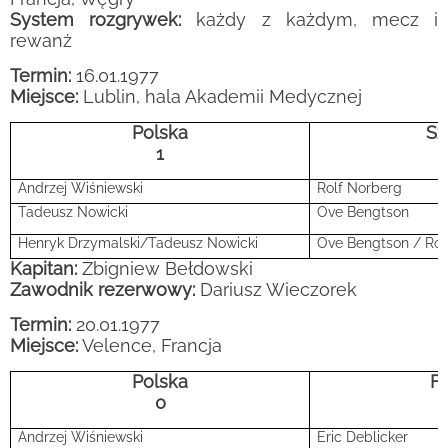
System rozgrywek:
każdy z każdym, mecz i
rewanż
Termin:
16.01.1977
Miejsce:
Lublin, hala Akademii Medycznej
Polska
Sz
1
Andrzej Wiśniewski
Rolf Norberg
Tadeusz Nowicki
Ove Bengtson
Henryk Drzymalski/Tadeusz Nowicki
Ove Bengtson / Rol
Kapitan:
Zbigniew Bełdowski
Zawodnik rezerwowy:
Dariusz Wieczorek
Termin:
20.01.1977
Miejsce:
Velence, Francja
Polska
Fr
0
Andrzej Wiśniewski
Eric Deblicker