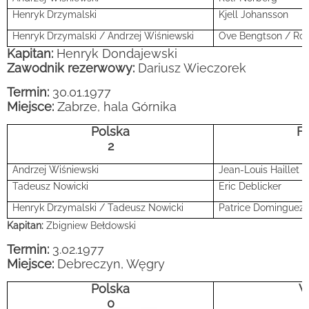
Henryk Drzymalski
Kjell Johansson
Henryk Drzymalski / Andrzej Wiśniewski
Ove Bengtson / Rol
Kapitan:
Henryk Dondajewski
Zawodnik rezerwowy:
Dariusz Wieczorek
Termin:
30.01.1977
Miejsce:
Zabrze, hala Górnika
Polska
Fr
2
Andrzej Wiśniewski
Jean-Louis Haillet
Tadeusz Nowicki
Eric Deblicker
Henryk Drzymalski / Tadeusz Nowicki
Patrice Dominguez /
Kapitan:
Zbigniew Bełdowski
Termin:
3.02.1977
Miejsce:
Debreczyn, Węgry
Polska
W
0