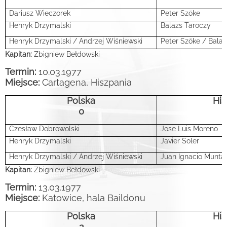
Dariusz Wieczorek
Peter
Szöke
Henryk Drzymalski
Balazs Taroczy
Henryk Drzymalski / Andrzej Wiśniewski
Peter
Szöke
/ Balaz
Kapitan:
Zbigniew Bełdowski
Termin:
10.03.1977
Miejsce:
Cartagena, Hiszpania
Polska
His
0
Czesław Dobrowolski
Jose Luis Moreno
Henryk Drzymalski
Javier Soler
Henryk Drzymalski / Andrzej Wiśniewski
Juan Ignacio Muntan
Kapitan:
Zbigniew Bełdowski
Termin:
13.03.1977
Miejsce:
Katowice, hala Baildonu
Polska
His
2