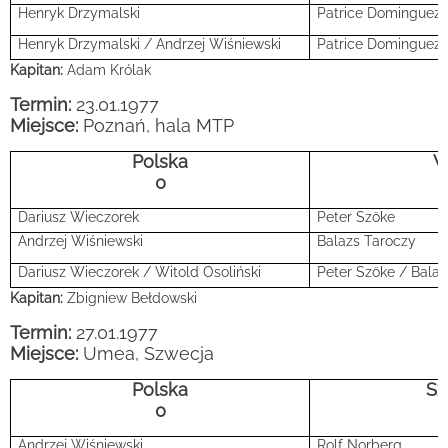
Henryk Drzymalski
Patrice Dominguez
Henryk Drzymalski / Andrzej Wiśniewski
Patrice Dominguez /
Kapitan:
Adam Królak
Termin:
23.01.1977
Miejsce:
Poznań, hala MTP
Polska
W
0
Dariusz Wieczorek
Peter
Szöke
Andrzej Wiśniewski
Balazs Taroczy
Dariusz Wieczorek / Witold Osoliński
Peter
Szöke
/ Balaz
Kapitan:
Zbigniew Bełdowski
Termin:
27.01.1977
Miejsce:
Umea, Szwecja
Polska
Sz
0
Andrzej Wiśniewski
Rolf Norberg