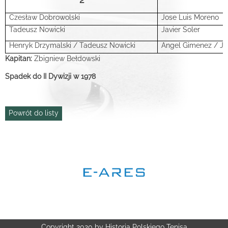
Czesław Dobrowolski
Jose Luis Moreno
Tadeusz Nowicki
Javier Soler
Henryk Drzymalski / Tadeusz Nowicki
Angel Gimenez / Jav
Kapitan:
Zbigniew Bełdowski
Spadek do II Dywizji w 1978
Powrót do listy
Copyright 2020 by Historia Polskiego Tenisa