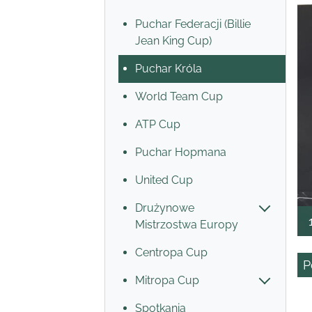
Puchar Federacji (Billie
Jean King Cup)
Puchar Króla
World Team Cup
ATP Cup
Puchar Hopmana
United Cup
Drużynowe
Mistrzostwa Europy
Centropa Cup
P
Mitropa Cup
Spotkania