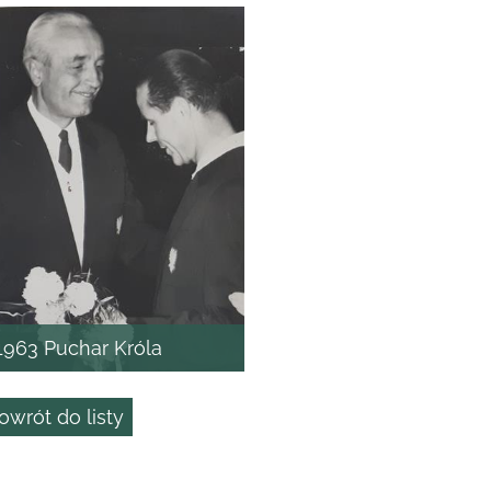
1963 Puchar Króla
owrót do listy