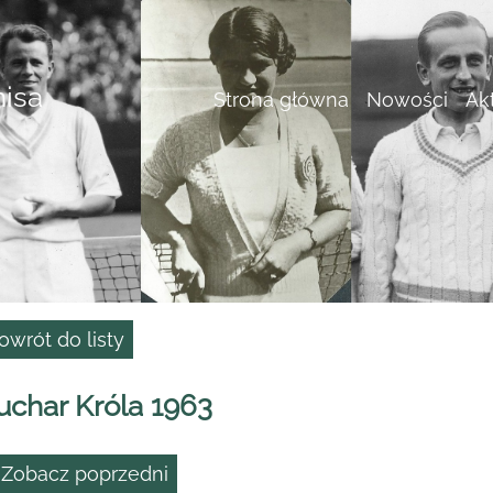
nisa
Strona główna
Nowości
Ak
owrót do listy
uchar Króla 1963
 Zobacz poprzedni