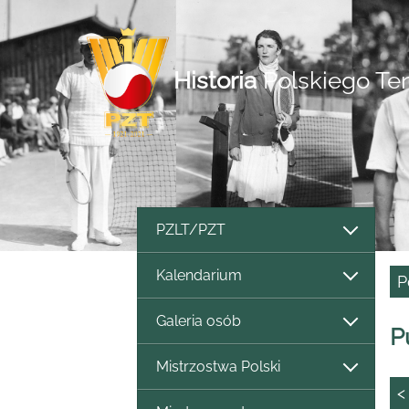
Historia
Polskiego Te
PZLT/PZT
Kalendarium
P
Galeria osób
P
Mistrzostwa Polski
<