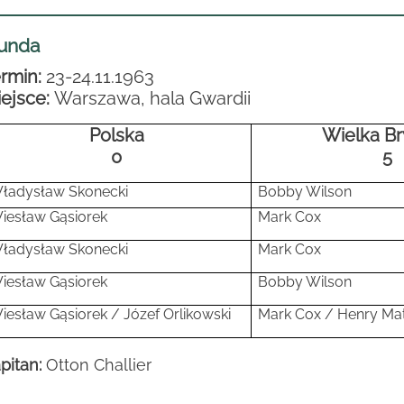
runda
rmin:
23-24.11.1963
ejsce:
Warszawa, hala Gwardii
Polska
Wielka Br
0
5
ładysław Skonecki
Bobby Wilson
iesław Gąsiorek
Mark Cox
ładysław Skonecki
Mark Cox
iesław Gąsiorek
Bobby Wilson
iesław Gąsiorek / Józef Orlikowski
Mark Cox / Henry Ma
pitan:
Otton Challier