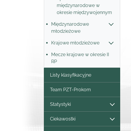
międzynarodowe w
okresie międzywojennym
Międzynarodowe
młodzieżowe
Krajowe młodzieżowe
Mecze krajowe w okresie II
RP
Listy klasyfikacyjne
Team PZT-Prokom
Statystyki
Ciekawostki