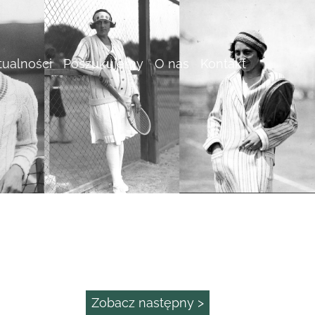
tualności
Poszukujemy
O nas
Kontakt
Zobacz następny >