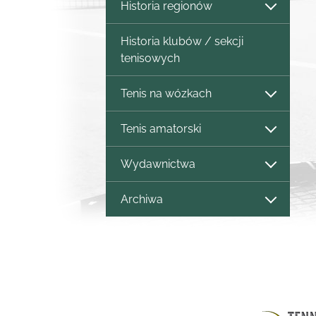
Historia regionów
Historia klubów / sekcji
tenisowych
Tenis na wózkach
Tenis amatorski
Wydawnictwa
Archiwa