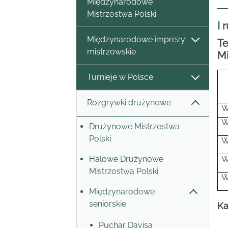
Międzynarodowe
Mistrzostwa Polski
I 
Międzynarodowe imprezy
Te
mistrzowskie
Mi
Turnieje w Polsce
Rozgrywki drużynowe
W
W
Drużynowe Mistrzostwa
Polski
W
Halowe Drużynowe
W
Mistrzostwa Polski
W
Międzynarodowe
seniorskie
Ka
Puchar Davisa