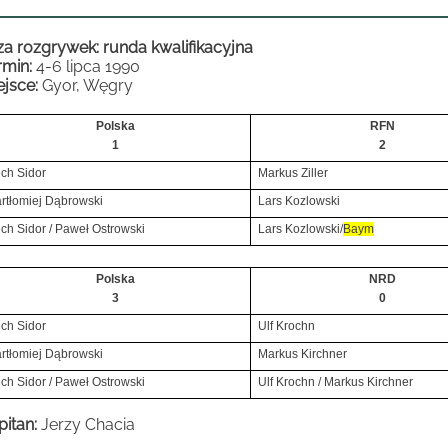
za rozgrywek:
runda kwalifikacyjna
rmin:
4-6 lipca 1990
ejsce:
Gyor, Węgry
Polska
RFN
1
2
ch Sidor
Markus Ziller
rtłomiej Dąbrowski
Lars Kozlowski
ch Sidor / Paweł Ostrowski
Lars Kozlowski/
Baym
Polska
NRD
3
0
ch Sidor
Ulf Krochn
rtłomiej Dąbrowski
Markus Kirchner
ch Sidor / Paweł Ostrowski
Ulf Krochn / Markus Kirchner
pitan:
Jerzy Chacia