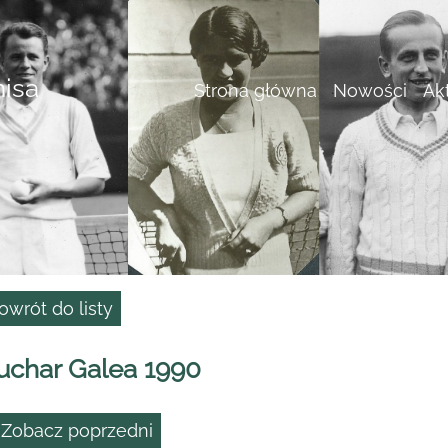
nisa
Strona główna
Nowości
Ak
owrót do listy
uchar Galea 1990
 Zobacz poprzedni