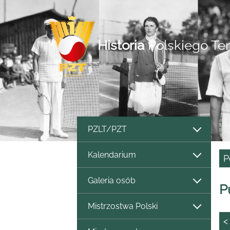
Historia
Polskiego Te
PZLT/PZT
Kalendarium
P
Galeria osób
P
Mistrzostwa Polski
<