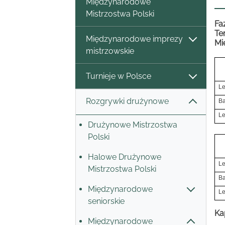
Międzynarodowe
Mistrzostwa Polski
Fa
Te
Międzynarodowe imprezy
Mi
mistrzowskie
Turnieje w Polsce
Le
Rozgrywki drużynowe
Ba
Le
Drużynowe Mistrzostwa
Polski
Halowe Drużynowe
Le
Mistrzostwa Polski
Ba
Międzynarodowe
Le
seniorskie
Ka
Międzynarodowe