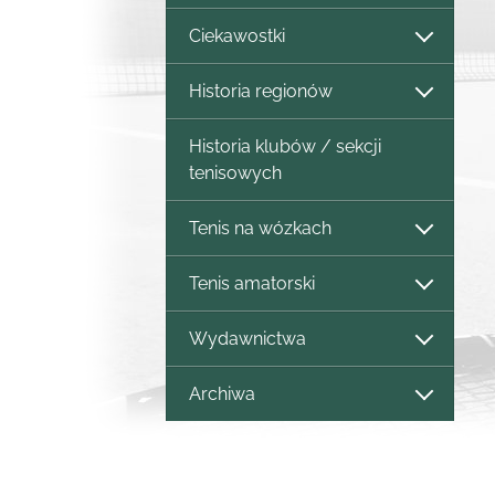
Ciekawostki
Historia regionów
Historia klubów / sekcji
tenisowych
Tenis na wózkach
Tenis amatorski
Wydawnictwa
Archiwa