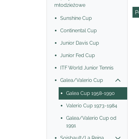
młodzieżowe
P
Sunshine Cup
Continental Cup
Junior Davis Cup
Junior Fed Cup
ITF World Junior Tennis
Galea/Valerio Cup
Galea Cup 1958-1990
Valerio Cup 1973-1984
Galea/Valerio Cup od
1991
Soisbault/La Reina