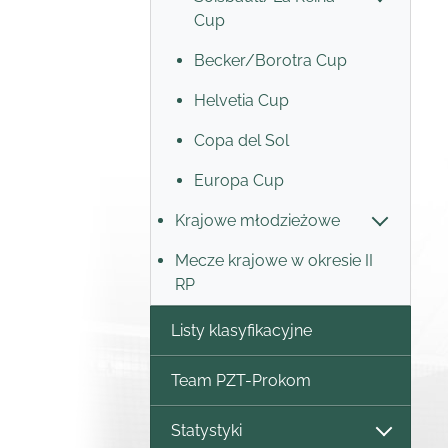
Cup
Becker/Borotra Cup
Helvetia Cup
Copa del Sol
Europa Cup
Krajowe młodzieżowe
Mecze krajowe w okresie II
RP
Listy klasyfikacyjne
Team PZT-Prokom
Statystyki