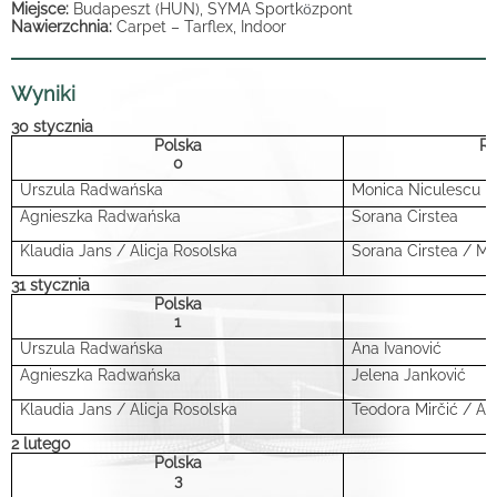
Miejsce:
Budapeszt (HUN), SYMA Sportk
ö
zpont
Nawierzchnia:
Carpet
– Tarflex, Indoor
Wyniki
30 stycznia
Polska
R
0
Urszula Radwańska
Monica Niculescu
Agnieszka Radwańska
Sorana Cirstea
Klaudia Jans / Alicja Rosolska
Sorana Cirstea / M
31 stycznia
Polska
S
1
Urszula Radwańska
Ana Ivanović
Agnieszka Radwańska
Jelena Janković
Klaudia Jans / Alicja Rosolska
Teodora Mirčić / An
2 lutego
Polska
G
3