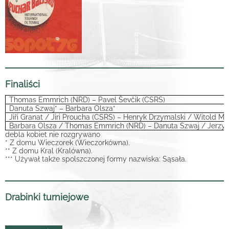
Finaliści
Thomas Emmrich (NRD) – Pavel Ševčik (CSRS)
Danuta Szwaj* – Barbara Olsza*
Jiři Granat / Jiri Proucha (CSRS) – Henryk Drzymalski / Witold Me
Barbara Olsza / Thomas Emmrich (NRD) – Danuta Szwaj / Jerzy S
debla kobiet nie rozgrywano
* Z domu Wieczorek (Wieczorkówna).
** Z domu Kral (Kralówna).
*** Używał także spolszczonej formy nazwiska: Sąsała.
Drabinki turniejowe