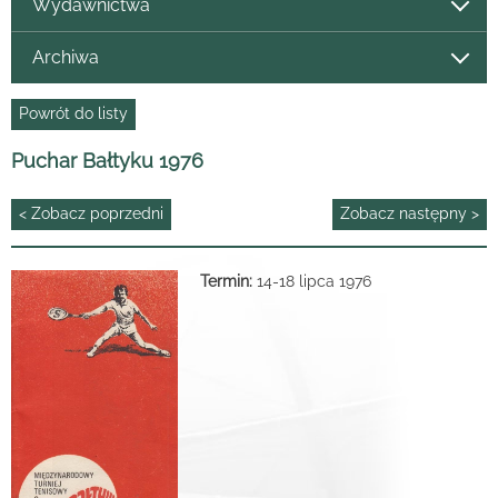
Wydawnictwa
Archiwa
Powrót do listy
Puchar Bałtyku 1976
< Zobacz poprzedni
Zobacz następny >
Termin:
14-18 lipca 1976