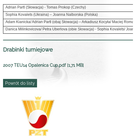
Adrian Partl (Słowacja) - Tomas Prokop (Czechy)
Sophia Kovalets (Ukraina) – Joanna Nalborska (Polska)
Adam Kianicka/ Adrian Partl (obaj Słowacja) – Arkadiusz Kocyła/ Maciej Roman
Danica Milinkovicova/ Petra Uberlova (obie Słowacja) - Sophia Kovalets/ Joan
Drabinki turniejowe
2007 TEU14 Opalenica Cup.pdf [1,71 MB]
Powrót do listy